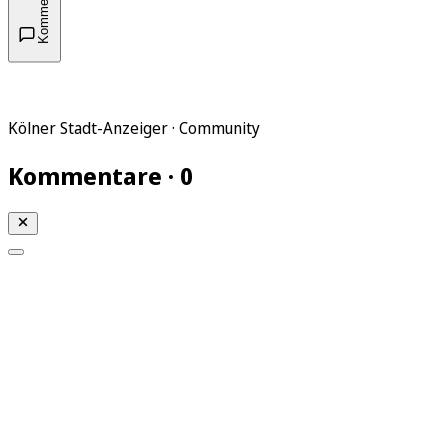
Kommentare
Kölner Stadt-Anzeiger · Community
Kommentare · 0
Mein KStA
Meine Artikel
Meine Region
Meine Newsletter
Mein KStA PLUS
Mein E-Paper