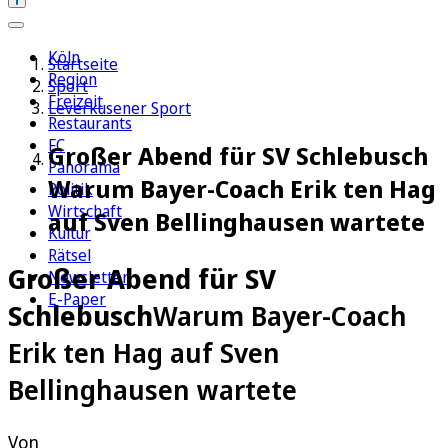
Köln
Startseite
Region
Sport
Freizeit
Leverkusener Sport
Restaurants
FC
Großer Abend für SV Schlebusch
Panorama
Warum Bayer-Coach Erik ten Hag
Politik
Wirtschaft
auf Sven Bellinghausen wartete
Kultur
Rätsel
Großer Abend für SV
Newsletter
E-Paper
Schlebusch
Warum Bayer-Coach
Erik ten Hag auf Sven
Bellinghausen wartete
Von