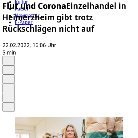
Kultur
Flut und Corona
Einzelhandel in
Rätsel
Heimerzheim gibt trotz
Newsletter
E-Paper
Rückschlägen nicht auf
22.02.2022, 16:06 Uhr
5 min
Auf Google bevorzugen
Anhören
Schrift
Merken
Drucken
Teilen