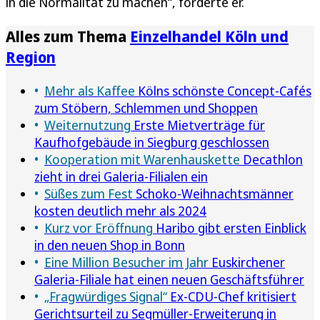
in die Normalität zu machen“, forderte er.
Alles zum Thema
Einzelhandel Köln und
Region
Mehr als Kaffee
Kölns schönste Concept-Cafés
zum Stöbern, Schlemmen und Shoppen
Weiternutzung
Erste Mietverträge für
Kaufhofgebäude in Siegburg geschlossen
Kooperation mit Warenhauskette
Decathlon
zieht in drei Galeria-Filialen ein
Süßes zum Fest
Schoko-Weihnachtsmänner
kosten deutlich mehr als 2024
Kurz vor Eröffnung
Haribo gibt ersten Einblick
in den neuen Shop in Bonn
Eine Million Besucher im Jahr
Euskirchener
Galeria-Filiale hat einen neuen Geschäftsführer
„Fragwürdiges Signal“
Ex-CDU-Chef kritisiert
Gerichtsurteil zu Segmüller-Erweiterung in