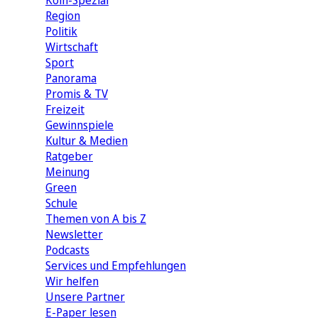
Köln-Spezial
Region
Politik
Wirtschaft
Sport
Panorama
Promis & TV
Freizeit
Gewinnspiele
Kultur & Medien
Ratgeber
Meinung
Green
Schule
Themen von A bis Z
Newsletter
Podcasts
Services und Empfehlungen
Wir helfen
Unsere Partner
E-Paper lesen