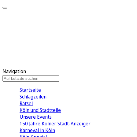
Mein KStA
Meine Artikel
Meine Region
Meine Newsletter
Mein KStA PLUS
Mein E-Paper
Navigation
Startseite
Schlagzeilen
Rätsel
Köln und Stadtteile
Unsere Events
150 Jahre Kölner Stadt-Anzeiger
Karneval in Köln