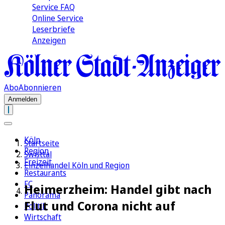
Service FAQ
Online Service
Leserbriefe
Anzeigen
Abo
Abonnieren
Anmelden
Köln
Startseite
Region
Swisttal
Freizeit
Einzelhandel Köln und Region
Restaurants
FC
Heimerzheim: Handel gibt nach
Panorama
Flut und Corona nicht auf
Politik
Wirtschaft