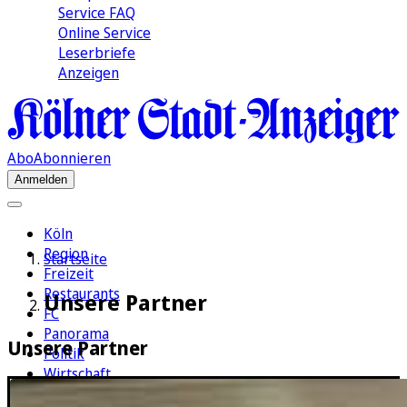
Service FAQ
Online Service
Leserbriefe
Anzeigen
Abo
Abonnieren
Anmelden
Köln
Region
Startseite
Freizeit
Restaurants
Unsere Partner
FC
Panorama
Unsere Partner
Politik
Wirtschaft
Kultur