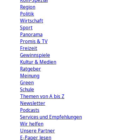
Köln-Spezial
Region
Politik
Wirtschaft
Sport
Panorama
Promis & TV
Freizeit
Gewinnspiele
Kultur & Medien
Ratgeber
Meinung
Green
Schule
Themen von A bis Z
Newsletter
Podcasts
Services und Empfehlungen
Wir helfen
Unsere Partner
E-Paper lesen