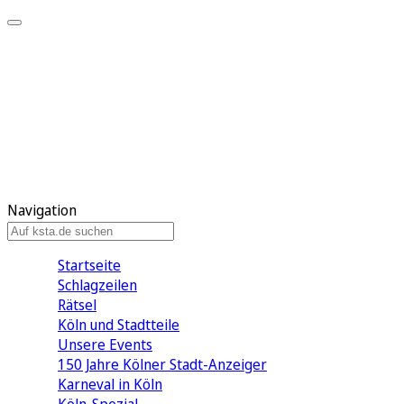
Mein KStA
Meine Artikel
Meine Region
Meine Newsletter
Mein KStA PLUS
Mein E-Paper
Navigation
Startseite
Schlagzeilen
Rätsel
Köln und Stadtteile
Unsere Events
150 Jahre Kölner Stadt-Anzeiger
Karneval in Köln