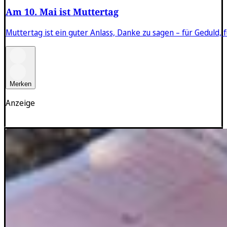
Am 10. Mai ist Muttertag
Muttertag ist ein guter Anlass, Danke zu sagen – für Geduld,
Merken
Anzeige