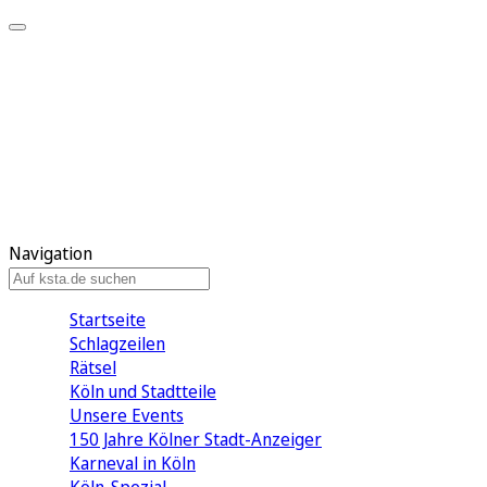
Mein KStA
Meine Artikel
Meine Region
Meine Newsletter
Mein KStA PLUS
Mein E-Paper
Navigation
Startseite
Schlagzeilen
Rätsel
Köln und Stadtteile
Unsere Events
150 Jahre Kölner Stadt-Anzeiger
Karneval in Köln