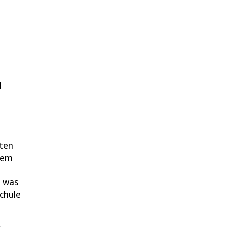
d
ften
llem
, was
Schule