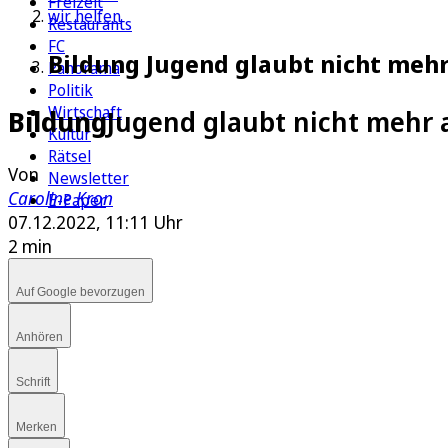
Freizeit
wir helfen
Restaurants
FC
Bildung Jugend glaubt nicht mehr
Panorama
Politik
Wirtschaft
Bildung
Jugend glaubt nicht mehr 
Kultur
Rätsel
Von
Newsletter
Caroline Kron
E-Paper
07.12.2022, 11:11 Uhr
2 min
Auf Google bevorzugen
Anhören
Schrift
Merken