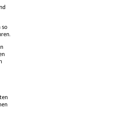
und
 so
hren.
en
len
n
gten
chen