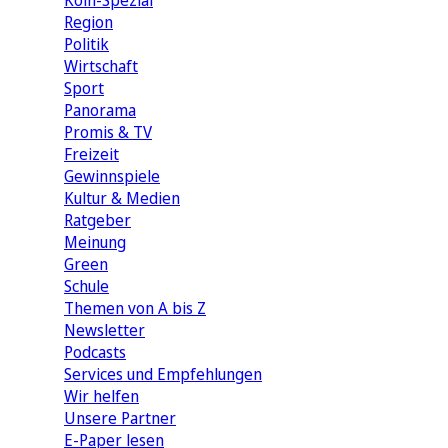
Köln-Spezial
Region
Politik
Wirtschaft
Sport
Panorama
Promis & TV
Freizeit
Gewinnspiele
Kultur & Medien
Ratgeber
Meinung
Green
Schule
Themen von A bis Z
Newsletter
Podcasts
Services und Empfehlungen
Wir helfen
Unsere Partner
E-Paper lesen