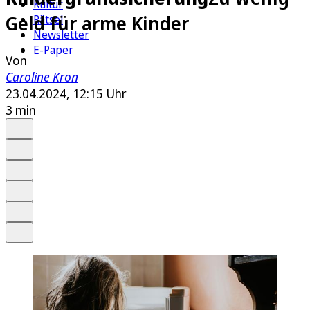
Kultur
Geld für arme Kinder
Rätsel
Newsletter
E-Paper
Von
Caroline Kron
23.04.2024, 12:15 Uhr
3 min
Auf Google bevorzugen
Anhören
Schrift
Merken
Drucken
Teilen