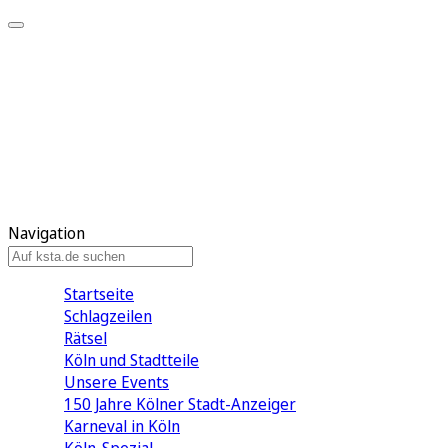
Mein KStA
Meine Artikel
Meine Region
Meine Newsletter
Mein KStA PLUS
Mein E-Paper
Navigation
Startseite
Schlagzeilen
Rätsel
Köln und Stadtteile
Unsere Events
150 Jahre Kölner Stadt-Anzeiger
Karneval in Köln