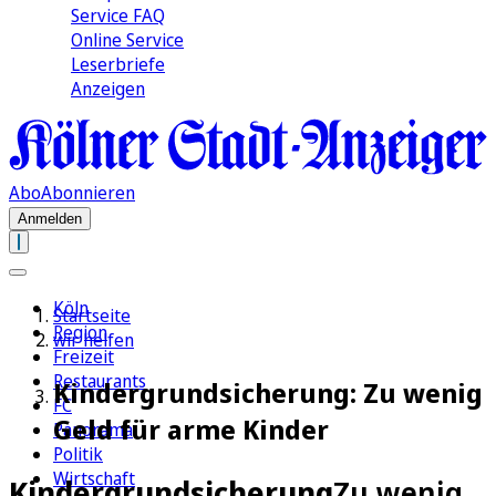
Service FAQ
Online Service
Leserbriefe
Anzeigen
Abo
Abonnieren
Anmelden
Köln
Startseite
Region
wir helfen
Freizeit
Restaurants
Kindergrundsicherung: Zu wenig
FC
Geld für arme Kinder
Panorama
Politik
Wirtschaft
Kindergrundsicherung
Zu wenig