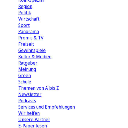
Köln-Spezial
Region
Politik
Wirtschaft
Sport
Panorama
Promis & TV
Freizeit
Gewinnspiele
Kultur & Medien
Ratgeber
Meinung
Green
Schule
Themen von A bis Z
Newsletter
Podcasts
Services und Empfehlungen
Wir helfen
Unsere Partner
E-Paper lesen