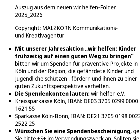
Auszug aus dem neuen wir helfen-Folder
2025_2026
Copyright: MALZKORN Kommunikations-
und Kreativagentur
Mit unserer Jahresaktion „wir helfen: Kinder
frühzeitig auf einen guten Weg zu bringen“
bitten wir um Spenden für präventive Projekte in
Köln und der Region, die gefährdete Kinder und
Jugendliche schützen , fördern und ihnen zu einer
guten Zukunftsperspektive verhelfen.
Die Spendenkonten lauten:
wir helfen e.V.
Kreissparkasse Köln, IBAN: DE03 3705 0299 0000
1621 55
Sparkasse Köln-Bonn, IBAN: DE21 3705 0198 002
2522 25
Wünschen Sie eine Spendenbescheinigung,
ge
Sie bitte +S+ im Verwendungszweck an. Sollten sie