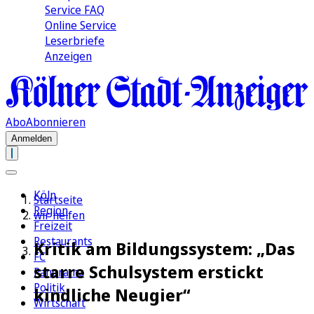
Service FAQ
Online Service
Leserbriefe
Anzeigen
Abo
Abonnieren
Anmelden
Köln
Startseite
Region
wir helfen
Freizeit
Restaurants
Kritik am Bildungssystem: „Das
FC
starre Schulsystem erstickt
Panorama
Politik
kindliche Neugier“
Wirtschaft