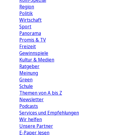
Köln-Spezial
Region
Politik
Wirtschaft
Sport
Panorama
Promis & TV
Freizeit
Gewinnspiele
Kultur & Medien
Ratgeber
Meinung
Green
Schule
Themen von A bis Z
Newsletter
Podcasts
Services und Empfehlungen
Wir helfen
Unsere Partner
E-Paper lesen