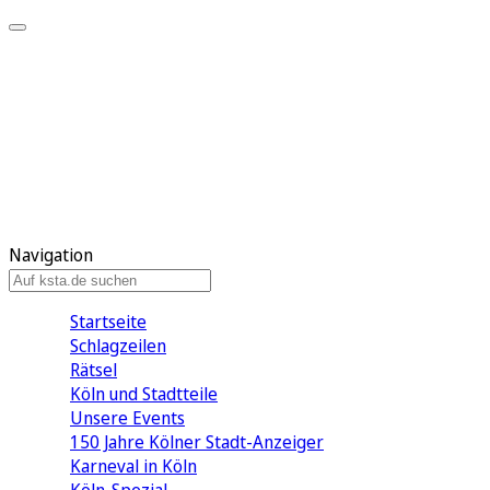
Mein KStA
Meine Artikel
Meine Region
Meine Newsletter
Mein KStA PLUS
Mein E-Paper
Navigation
Startseite
Schlagzeilen
Rätsel
Köln und Stadtteile
Unsere Events
150 Jahre Kölner Stadt-Anzeiger
Karneval in Köln