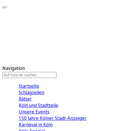
Mein KStA
Meine Artikel
Meine Region
Meine Newsletter
Mein KStA PLUS
Mein E-Paper
Navigation
Startseite
Schlagzeilen
Rätsel
Köln und Stadtteile
Unsere Events
150 Jahre Kölner Stadt-Anzeiger
Karneval in Köln