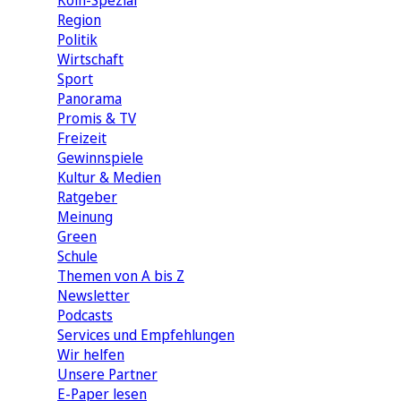
Köln-Spezial
Region
Politik
Wirtschaft
Sport
Panorama
Promis & TV
Freizeit
Gewinnspiele
Kultur & Medien
Ratgeber
Meinung
Green
Schule
Themen von A bis Z
Newsletter
Podcasts
Services und Empfehlungen
Wir helfen
Unsere Partner
E-Paper lesen