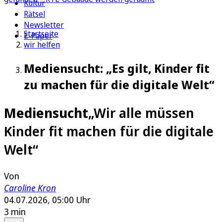
Kultur
Rätsel
Newsletter
Startseite
E-Paper
wir helfen
Mediensucht: „Es gilt, Kinder fit
zu machen für die digitale Welt“
Mediensucht
„Wir alle müssen
Kinder fit machen für die digitale
Welt“
Von
Caroline Kron
04.07.2026, 05:00 Uhr
3 min
Auf Google bevorzugen