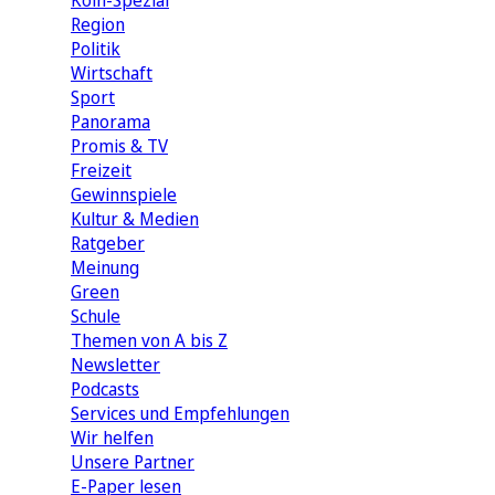
Köln-Spezial
Region
Politik
Wirtschaft
Sport
Panorama
Promis & TV
Freizeit
Gewinnspiele
Kultur & Medien
Ratgeber
Meinung
Green
Schule
Themen von A bis Z
Newsletter
Podcasts
Services und Empfehlungen
Wir helfen
Unsere Partner
E-Paper lesen