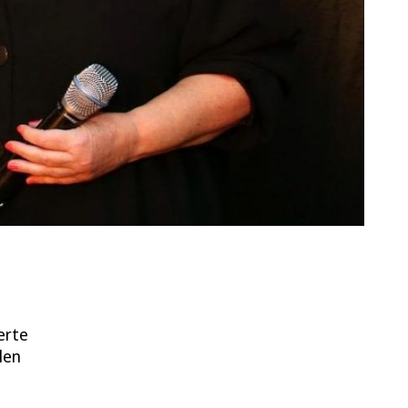
erte
len