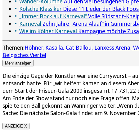
Wander-Kolumne
Auf den viel besungenen Gipfe
Kölsche Klassiker
Diese 11 Lieder der Bläck Föös
„Immer Bock auf Karneval“
Volle Südstadt-Kneip
Karneval
Zehn Jahre „Arena Alaaf“ in Gummersba
Wie im Kölner Karneval
Kampagne möchte Zusam
Themen:
Höhner
Kasalla
Cat Ballou
Lanxess Arena
We
Belgisches Viertel
Mehr anzeigen
Die einzige Gage der Künstler war eine Currywurst – 
entsandt hatte. Für „wir helfen“ kamen an diesem Ab
dem Start der Friseur-Gala 2009 insgesamt 17 731,22 E
Am Ende der Show stand nur noch eine Frage offen. Ma
spielte den Ball gekonnt an Wanninger weiter. „Wenn du
Sache: Die nächste Salon-Gala findet am 9. November 
ANZEIGE X