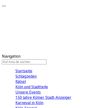
Mein KStA
Meine Artikel
Meine Region
Meine Newsletter
Mein KStA PLUS
Mein E-Paper
Navigation
Startseite
Schlagzeilen
Rätsel
Köln und Stadtteile
Unsere Events
150 Jahre Kölner Stadt-Anzeiger
Karneval in Köln