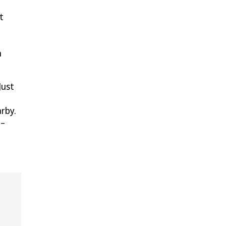
t
n
Just
rby.
 –