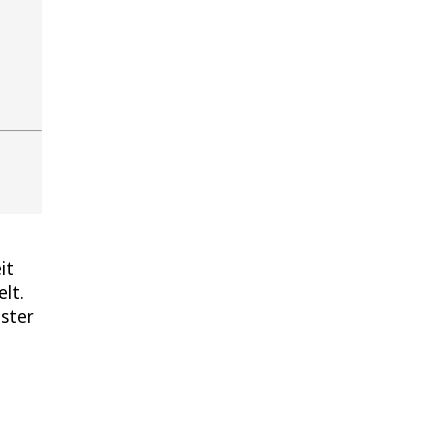
it
lt.
ister