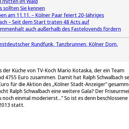
l mitten im Wald
s sollten Sie kennen
en am 11.11. – Kölner Paar feiert 20-Jähriges
ch – Seit dem Start traten 48 Acts auf
menhalt auch außerhalb des Fastelovends fördern
stdeutscher Rundfunk
Tanzbrunnen
Kölner Dom
aus der Küche von TV-Koch Mario Kotaska, der ein Team
end 4755 Euro zusammen. Damit hat Ralph Schwalbach se
uro für die Aktion des „Kölner Stadt-Anzeiger“ gesamme
cht Ralph Schwalbach eine weitere Gala? Der Friseurme
 noch einmal moderierst...“ So ist es denn beschlossene
2013 statt.