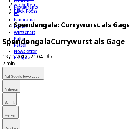
Freizeit
wir helfen
Restaurants
Bläck Fööss
FC
Panorama
Spendengala: Currywurst als Gag
Politik
Wirtschaft
Kultur
Spendengala
Currywurst als Gage
Rätsel
Newsletter
13.11.2012, 21:04 Uhr
E-Paper
2 min
Auf Google bevorzugen
Anhören
Schrift
Merken
Drucken