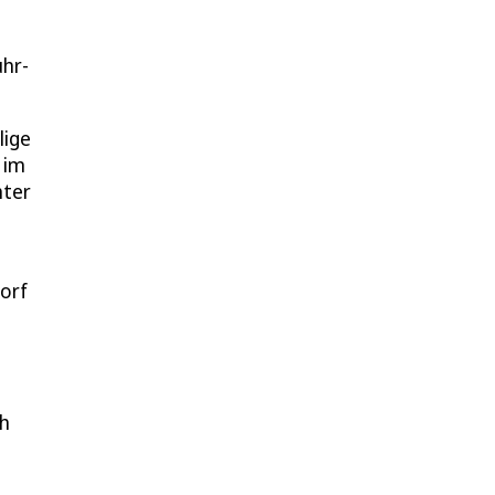
uhr-
lige
 im
hter
orf
ch