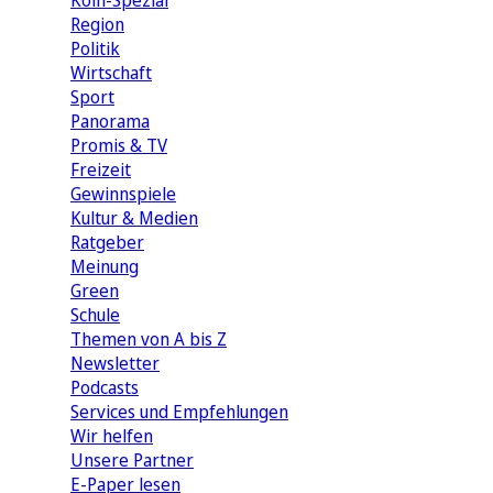
Köln-Spezial
Region
Politik
Wirtschaft
Sport
Panorama
Promis & TV
Freizeit
Gewinnspiele
Kultur & Medien
Ratgeber
Meinung
Green
Schule
Themen von A bis Z
Newsletter
Podcasts
Services und Empfehlungen
Wir helfen
Unsere Partner
E-Paper lesen