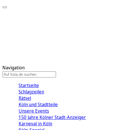
Mein KStA
Meine Artikel
Meine Region
Meine Newsletter
Mein KStA PLUS
Mein E-Paper
Navigation
Startseite
Schlagzeilen
Rätsel
Köln und Stadtteile
Unsere Events
150 Jahre Kölner Stadt-Anzeiger
Karneval in Köln