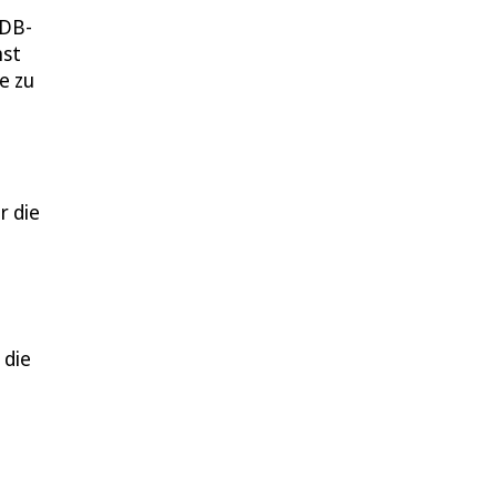
 DB-
hst
e zu
r die
 die