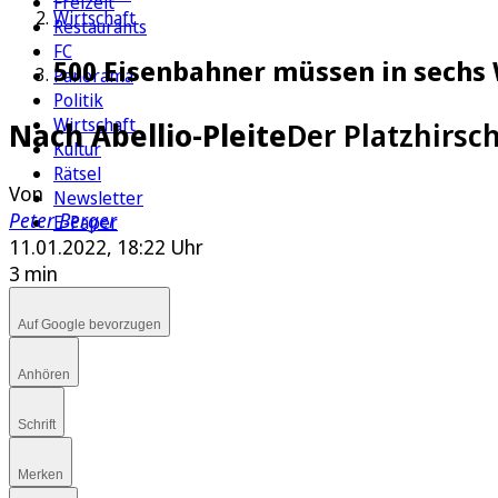
Freizeit
Wirtschaft
Restaurants
FC
500 Eisenbahner müssen in sechs 
Panorama
Politik
Wirtschaft
Nach Abellio-Pleite
Der Platzhirsch
Kultur
Rätsel
Von
Newsletter
Peter Berger
E-Paper
11.01.2022, 18:22 Uhr
3 min
Auf Google bevorzugen
Anhören
Schrift
Merken