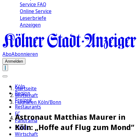
Service FAQ
Online Service
Leserbriefe
Anzeigen
Abo
Abonnieren
Anmelden
Köln
Startseite
Region
Wirtschaft
Freizeit
Flughafen Köln/Bonn
Restaurants
FC
Astronaut Matthias Maurer in
Panorama
Köln: „Hoffe auf Flug zum Mond“
Politik
Wirtschaft