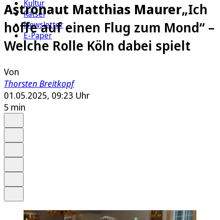
Kultur
Astronaut Matthias Maurer
„Ich
Rätsel
hoffe auf einen Flug zum Mond“ –
Newsletter
E-Paper
Welche Rolle Köln dabei spielt
Von
Thorsten Breitkopf
01.05.2025, 09:23 Uhr
5 min
Auf Google bevorzugen
Anhören
Schrift
Merken
Drucken
Teilen