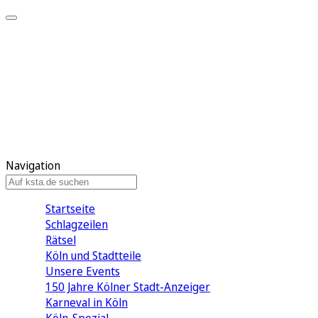
Mein KStA
Meine Artikel
Meine Region
Meine Newsletter
Mein KStA PLUS
Mein E-Paper
Navigation
Startseite
Schlagzeilen
Rätsel
Köln und Stadtteile
Unsere Events
150 Jahre Kölner Stadt-Anzeiger
Karneval in Köln