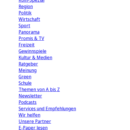
Köln-Spezial
Region
Politik
Wirtschaft
Sport
Panorama
Promis & TV
Freizeit
Gewinnspiele
Kultur & Medien
Ratgeber
Meinung
Green
Schule
Themen von A bis Z
Newsletter
Podcasts
Services und Empfehlungen
Wir helfen
Unsere Partner
E-Paper lesen