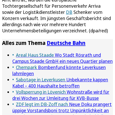
Tochtergesellschaft für Personenverkehr Arriva
sowie der Logistikdienstleister
DB
Schenker vom
Konzern verkauft. Im jüngsten Geschäftsbericht sind
allerdings nach wie vor mehrere Hundert
Unternehmensbeteiligungen verzeichnet. (dpa/red)
Alles zum Thema
Deutsche Bahn
Areal Haus Staade
Wo Stadt Rösrath und
Campus Staade GmbH ein neues Quartier planen
Chempark
Bombenfund könnte Leverkusen
lahmlegen
Sabotage in Leverkusen
Unbekannte kappen
Kabel – 400 Haushalte betroffen
Vollsperrung in Lövenich
Wohnstraße wird für
drei Wochen zur Umleitung für KVB-Busse
ZDF legt im DB-Zoff nach
Neue Doku prangert
üppige Vorstandsboni trotz Unpünktlichkeit an