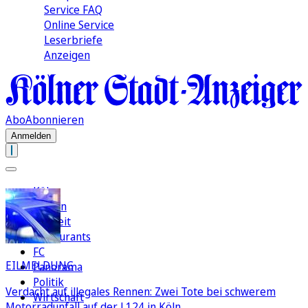
Service FAQ
Online Service
Leserbriefe
Anzeigen
Abo
Abonnieren
Anmelden
Köln
Region
Freizeit
Restaurants
FC
EILMELDUNG
Panorama
Politik
Verdacht auf illegales Rennen: Zwei Tote bei schwerem
Wirtschaft
Motorradunfall auf der L124 in Köln