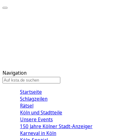
Mein KStA
Meine Artikel
Meine Region
Meine Newsletter
Mein KStA PLUS
Mein E-Paper
Navigation
Startseite
Schlagzeilen
Rätsel
Köln und Stadtteile
Unsere Events
150 Jahre Kölner Stadt-Anzeiger
Karneval in Köln