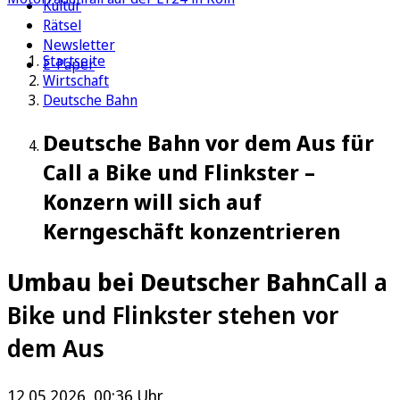
Kultur
Rätsel
Newsletter
Startseite
E-Paper
Wirtschaft
Deutsche Bahn
Deutsche Bahn vor dem Aus für
Call a Bike und Flinkster –
Konzern will sich auf
Kerngeschäft konzentrieren
Umbau bei Deutscher Bahn
Call a
Bike und Flinkster stehen vor
dem Aus
12.05.2026, 00:36 Uhr