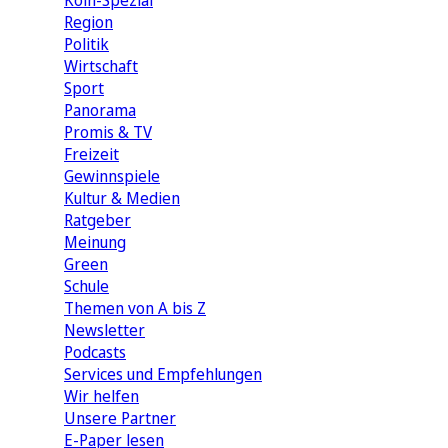
Köln-Spezial
Region
Politik
Wirtschaft
Sport
Panorama
Promis & TV
Freizeit
Gewinnspiele
Kultur & Medien
Ratgeber
Meinung
Green
Schule
Themen von A bis Z
Newsletter
Podcasts
Services und Empfehlungen
Wir helfen
Unsere Partner
E-Paper lesen