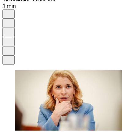
1 min
Auf Google bevorzugen
Anhören
Schrift
Merken
Drucken
Teilen