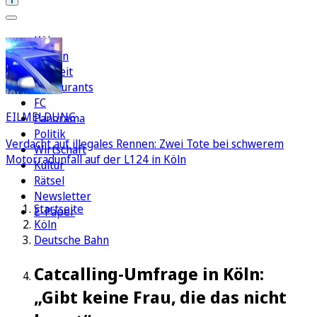
Köln
Region
Freizeit
Restaurants
FC
EILMELDUNG
Panorama
Politik
Verdacht auf illegales Rennen: Zwei Tote bei schwerem
Wirtschaft
Motorradunfall auf der L124 in Köln
Kultur
Rätsel
Newsletter
Startseite
E-Paper
Köln
Deutsche Bahn
Catcalling-Umfrage in Köln:
„Gibt keine Frau, die das nicht