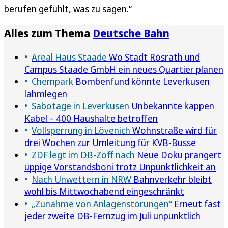
berufen gefühlt, was zu sagen.“
Alles zum Thema
Deutsche Bahn
Areal Haus Staade
Wo Stadt Rösrath und
Campus Staade GmbH ein neues Quartier planen
Chempark
Bombenfund könnte Leverkusen
lahmlegen
Sabotage in Leverkusen
Unbekannte kappen
Kabel – 400 Haushalte betroffen
Vollsperrung in Lövenich
Wohnstraße wird für
drei Wochen zur Umleitung für KVB-Busse
ZDF legt im DB-Zoff nach
Neue Doku prangert
üppige Vorstandsboni trotz Unpünktlichkeit an
Nach Unwettern in NRW
Bahnverkehr bleibt
wohl bis Mittwochabend eingeschränkt
„Zunahme von Anlagenstörungen“
Erneut fast
jeder zweite DB-Fernzug im Juli unpünktlich