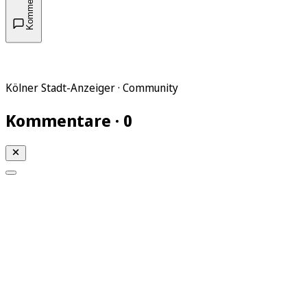
Kommentare
Kölner Stadt-Anzeiger · Community
Kommentare · 0
Mein KStA
Meine Artikel
Meine Region
Meine Newsletter
Mein KStA PLUS
Mein E-Paper