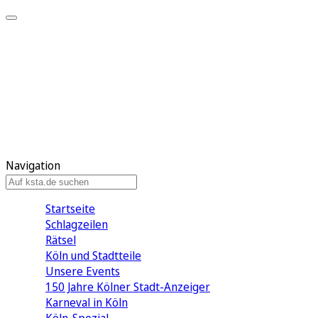
Mein KStA
Meine Artikel
Meine Region
Meine Newsletter
Mein KStA PLUS
Mein E-Paper
Navigation
Startseite
Schlagzeilen
Rätsel
Köln und Stadtteile
Unsere Events
150 Jahre Kölner Stadt-Anzeiger
Karneval in Köln