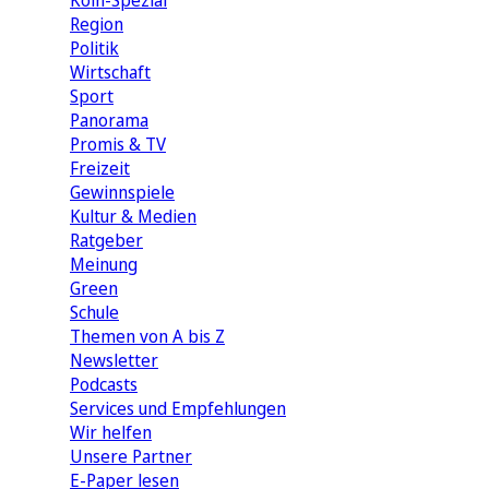
Köln-Spezial
Region
Politik
Wirtschaft
Sport
Panorama
Promis & TV
Freizeit
Gewinnspiele
Kultur & Medien
Ratgeber
Meinung
Green
Schule
Themen von A bis Z
Newsletter
Podcasts
Services und Empfehlungen
Wir helfen
Unsere Partner
E-Paper lesen