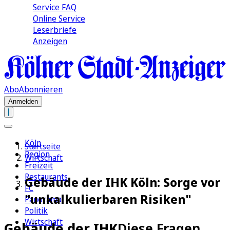
Service FAQ
Online Service
Leserbriefe
Anzeigen
Abo
Abonnieren
Anmelden
Köln
Startseite
Region
Wirtschaft
Freizeit
Restaurants
Gebäude der IHK Köln: Sorge vor
FC
"unkalkulierbaren Risiken"
Panorama
Politik
Wirtschaft
Gebäude der IHK
Diese Fragen