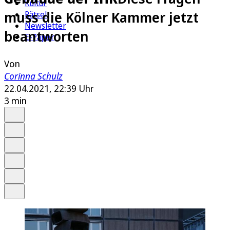
Kultur
muss die Kölner Kammer jetzt
Rätsel
Newsletter
beantworten
E-Paper
Von
Corinna Schulz
22.04.2021, 22:39 Uhr
3 min
Auf Google bevorzugen
Anhören
Schrift
Merken
Drucken
Teilen