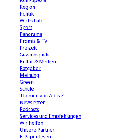
Köln-Spezial
Region
Politik
Wirtschaft
Sport
Panorama
Promis & TV
Freizeit
Gewinnspiele
Kultur & Medien
Ratgeber
Meinung
Green
Schule
Themen von A bis Z
Newsletter
Podcasts
Services und Empfehlungen
Wir helfen
Unsere Partner
E-Paper lesen