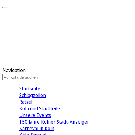
Mein KStA
Meine Artikel
Meine Region
Meine Newsletter
Mein KStA PLUS
Mein E-Paper
Navigation
Startseite
Schlagzeilen
Rätsel
Köln und Stadtteile
Unsere Events
150 Jahre Kölner Stadt-Anzeiger
Karneval in Köln