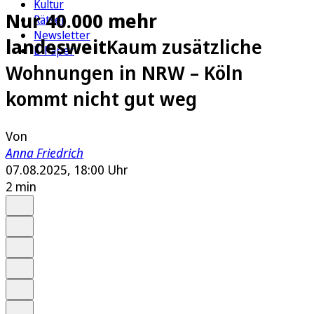
Kultur
Nur 40.000 mehr
Rätsel
Newsletter
landesweit
Kaum zusätzliche
E-Paper
Wohnungen in NRW – Köln
kommt nicht gut weg
Von
Anna Friedrich
07.08.2025, 18:00 Uhr
2 min
Auf Google bevorzugen
Anhören
Schrift
Merken
Drucken
Teilen