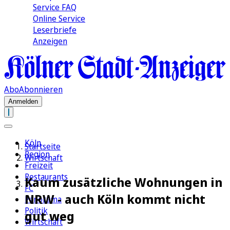
Service FAQ
Online Service
Leserbriefe
Anzeigen
Abo
Abonnieren
Anmelden
Köln
Startseite
Region
Wirtschaft
Freizeit
Restaurants
Kaum zusätzliche Wohnungen in
FC
NRW - auch Köln kommt nicht
Panorama
Politik
gut weg
Wirtschaft