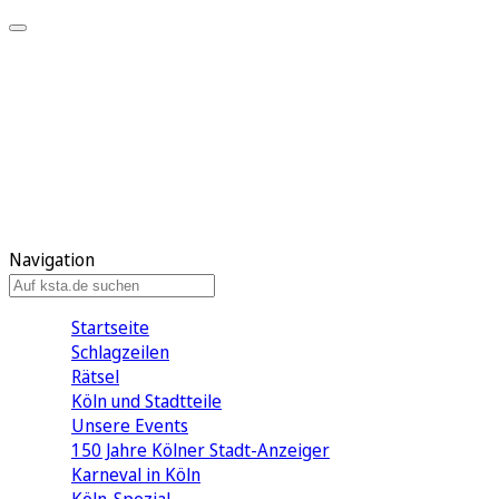
Mein KStA
Meine Artikel
Meine Region
Meine Newsletter
Mein KStA PLUS
Mein E-Paper
Navigation
Startseite
Schlagzeilen
Rätsel
Köln und Stadtteile
Unsere Events
150 Jahre Kölner Stadt-Anzeiger
Karneval in Köln