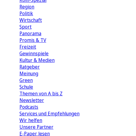
Köln-Spezial
Region
Politik
Wirtschaft
Sport
Panorama
Promis & TV
Freizeit
Gewinnspiele
Kultur & Medien
Ratgeber
Meinung
Green
Schule
Themen von A bis Z
Newsletter
Podcasts
Services und Empfehlungen
Wir helfen
Unsere Partner
E-Paper lesen