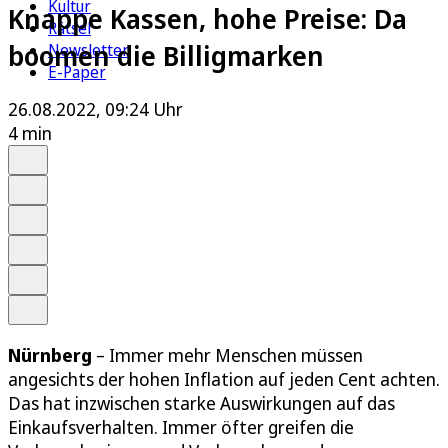
Kultur
Knappe Kassen, hohe Preise: Da
Rätsel
boomen die Billigmarken
Newsletter
E-Paper
26.08.2022, 09:24 Uhr
4 min
Auf Google bevorzugen
Anhören
Schrift
Merken
Drucken
Teilen
Nürnberg
– Immer mehr Menschen müssen
angesichts der hohen Inflation auf jeden Cent achten.
Das hat inzwischen starke Auswirkungen auf das
Einkaufsverhalten. Immer öfter greifen die