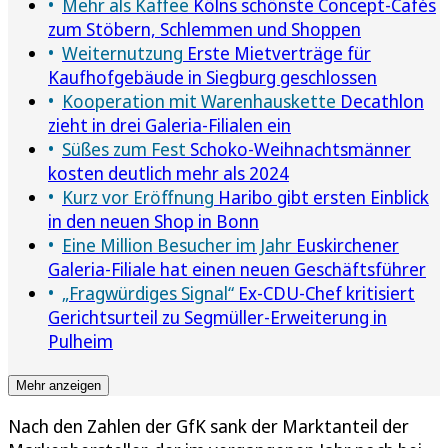
Mehr als Kaffee
Kölns schönste Concept-Cafés
zum Stöbern, Schlemmen und Shoppen
Weiternutzung
Erste Mietverträge für
Kaufhofgebäude in Siegburg geschlossen
Kooperation mit Warenhauskette
Decathlon
zieht in drei Galeria-Filialen ein
Süßes zum Fest
Schoko-Weihnachtsmänner
kosten deutlich mehr als 2024
Kurz vor Eröffnung
Haribo gibt ersten Einblick
in den neuen Shop in Bonn
Eine Million Besucher im Jahr
Euskirchener
Galeria-Filiale hat einen neuen Geschäftsführer
„Fragwürdiges Signal“
Ex-CDU-Chef kritisiert
Gerichtsurteil zu Segmüller-Erweiterung in
Pulheim
Mehr anzeigen
Nach den Zahlen der GfK sank der Marktanteil der