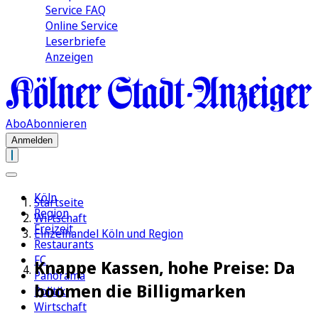
Service FAQ
Online Service
Leserbriefe
Anzeigen
Abo
Abonnieren
Anmelden
Köln
Startseite
Region
Wirtschaft
Freizeit
Einzelhandel Köln und Region
Restaurants
FC
Knappe Kassen, hohe Preise: Da
Panorama
boomen die Billigmarken
Politik
Wirtschaft