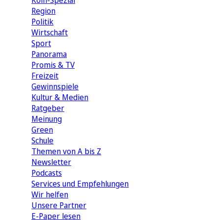
Köln-Spezial
Region
Politik
Wirtschaft
Sport
Panorama
Promis & TV
Freizeit
Gewinnspiele
Kultur & Medien
Ratgeber
Meinung
Green
Schule
Themen von A bis Z
Newsletter
Podcasts
Services und Empfehlungen
Wir helfen
Unsere Partner
E-Paper lesen