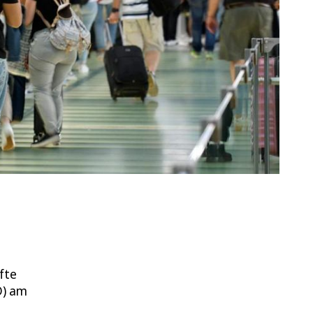
fte
D) am