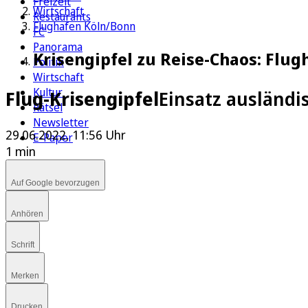
Freizeit
Wirtschaft
Restaurants
Flughafen Köln/Bonn
FC
Panorama
Krisengipfel zu Reise-Chaos: Flug
Politik
Wirtschaft
Kultur
Flug-Krisengipfel
Einsatz ausländis
Rätsel
Newsletter
29.06.2022, 11:56 Uhr
E-Paper
1 min
Auf Google bevorzugen
Anhören
Schrift
Merken
Drucken