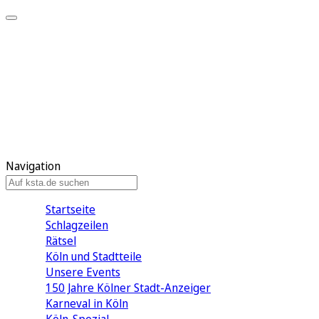
Mein KStA
Meine Artikel
Meine Region
Meine Newsletter
Mein KStA PLUS
Mein E-Paper
Navigation
Startseite
Schlagzeilen
Rätsel
Köln und Stadtteile
Unsere Events
150 Jahre Kölner Stadt-Anzeiger
Karneval in Köln