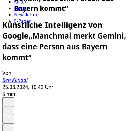
Kultur
Bayern kommt“
Rätsel
Newsletter
E-Paper
Künstliche Intelligenz von
Google
„Manchmal merkt Gemini,
dass eine Person aus Bayern
kommt“
Von
Ben Kendal
25.03.2024, 10:42 Uhr
5 min
Auf Google bevorzugen
Anhören
Schrift
Merken