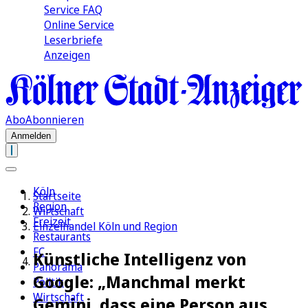
Service FAQ
Online Service
Leserbriefe
Anzeigen
Abo
Abonnieren
Anmelden
Köln
Startseite
Region
Wirtschaft
Freizeit
Einzelhandel Köln und Region
Restaurants
FC
Künstliche Intelligenz von
Panorama
Google: „Manchmal merkt
Politik
Wirtschaft
Gemini, dass eine Person aus