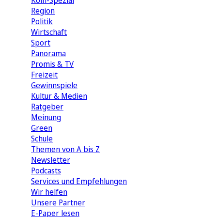
Köln-Spezial
Region
Politik
Wirtschaft
Sport
Panorama
Promis & TV
Freizeit
Gewinnspiele
Kultur & Medien
Ratgeber
Meinung
Green
Schule
Themen von A bis Z
Newsletter
Podcasts
Services und Empfehlungen
Wir helfen
Unsere Partner
E-Paper lesen