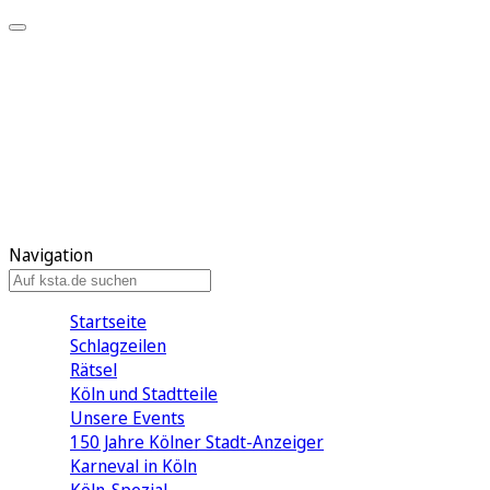
Mein KStA
Meine Artikel
Meine Region
Meine Newsletter
Mein KStA PLUS
Mein E-Paper
Navigation
Startseite
Schlagzeilen
Rätsel
Köln und Stadtteile
Unsere Events
150 Jahre Kölner Stadt-Anzeiger
Karneval in Köln