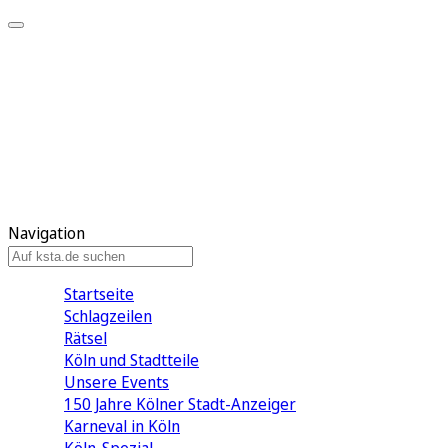
Mein KStA
Meine Artikel
Meine Region
Meine Newsletter
Mein KStA PLUS
Mein E-Paper
Navigation
Startseite
Schlagzeilen
Rätsel
Köln und Stadtteile
Unsere Events
150 Jahre Kölner Stadt-Anzeiger
Karneval in Köln