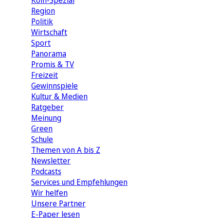
Köln-Spezial
Region
Politik
Wirtschaft
Sport
Panorama
Promis & TV
Freizeit
Gewinnspiele
Kultur & Medien
Ratgeber
Meinung
Green
Schule
Themen von A bis Z
Newsletter
Podcasts
Services und Empfehlungen
Wir helfen
Unsere Partner
E-Paper lesen