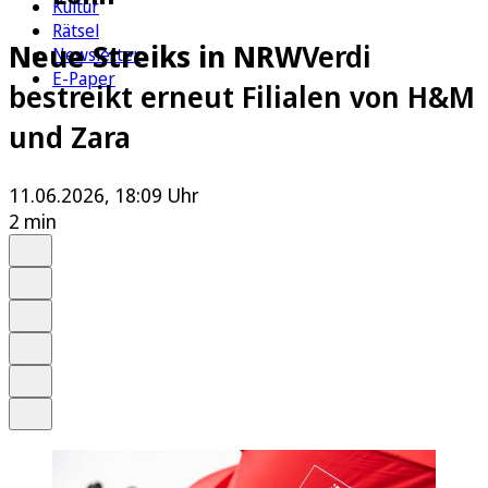
Kultur
Rätsel
Neue Streiks in NRW
Verdi
Newsletter
E-Paper
bestreikt erneut Filialen von H&M
und Zara
11.06.2026, 18:09 Uhr
2 min
Auf Google bevorzugen
Anhören
Schrift
Merken
Drucken
Teilen