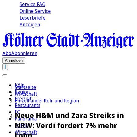
Service FAQ
Online Service
Leserbriefe
Anzeigen
Abo
Abonnieren
Anmelden
Köln
Startseite
Region
Wirtschaft
Freizeit
Einzelhandel Köln und Region
Restaurants
FC
Neue H&M und Zara Streiks in
Panorama
NRW: Verdi fordert 7% mehr
Politik
Wirtschaft
Lohn