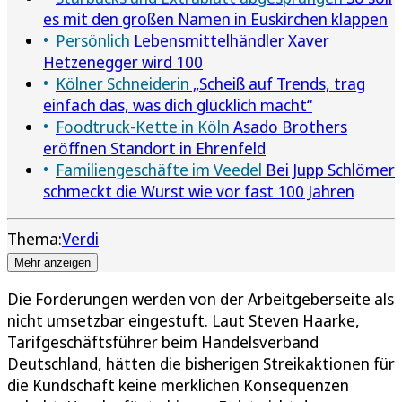
es mit den großen Namen in Euskirchen klappen
Persönlich
Lebensmittelhändler Xaver
Hetzenegger wird 100
Kölner Schneiderin
„Scheiß auf Trends, trag
einfach das, was dich glücklich macht“
Foodtruck-Kette in Köln
Asado Brothers
eröffnen Standort in Ehrenfeld
Familiengeschäfte im Veedel
Bei Jupp Schlömer
schmeckt die Wurst wie vor fast 100 Jahren
Thema:
Verdi
Mehr anzeigen
Die Forderungen werden von der Arbeitgeberseite als
nicht umsetzbar eingestuft. Laut Steven Haarke,
Tarifgeschäftsführer beim Handelsverband
Deutschland, hätten die bisherigen Streikaktionen für
die Kundschaft keine merklichen Konsequenzen