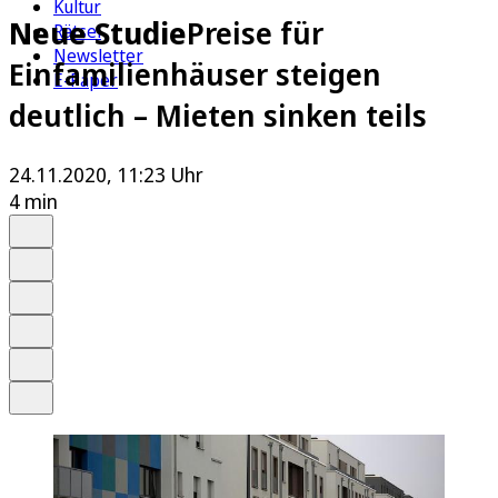
Kultur
Neue Studie
Preise für
Rätsel
Newsletter
Einfamilienhäuser steigen
E-Paper
deutlich – Mieten sinken teils
24.11.2020, 11:23 Uhr
4 min
Auf Google bevorzugen
Anhören
Schrift
Merken
Drucken
Teilen