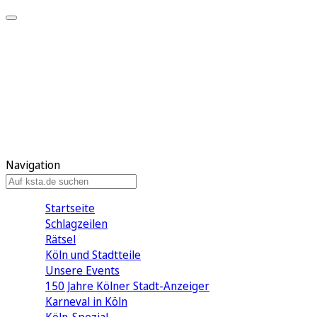
Mein KStA
Meine Artikel
Meine Region
Meine Newsletter
Mein KStA PLUS
Mein E-Paper
Navigation
Startseite
Schlagzeilen
Rätsel
Köln und Stadtteile
Unsere Events
150 Jahre Kölner Stadt-Anzeiger
Karneval in Köln