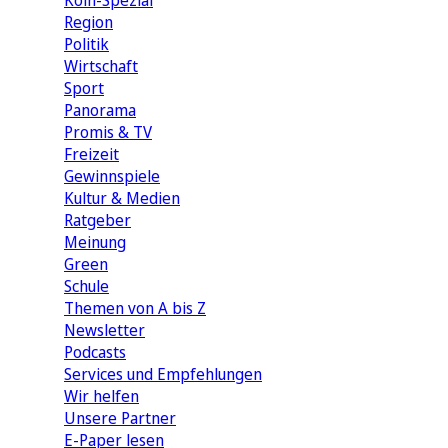
Köln-Spezial
Region
Politik
Wirtschaft
Sport
Panorama
Promis & TV
Freizeit
Gewinnspiele
Kultur & Medien
Ratgeber
Meinung
Green
Schule
Themen von A bis Z
Newsletter
Podcasts
Services und Empfehlungen
Wir helfen
Unsere Partner
E-Paper lesen