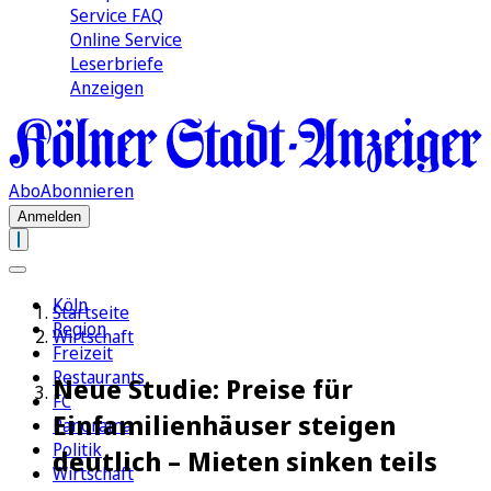
Service FAQ
Online Service
Leserbriefe
Anzeigen
Abo
Abonnieren
Anmelden
Köln
Startseite
Region
Wirtschaft
Freizeit
Restaurants
Neue Studie: Preise für
FC
Einfamilienhäuser steigen
Panorama
Politik
deutlich – Mieten sinken teils
Wirtschaft