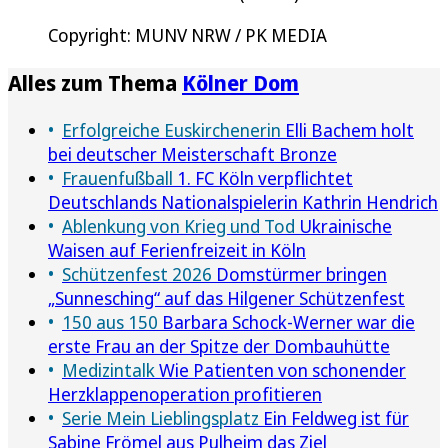
Copyright: MUNV NRW / PK MEDIA
Alles zum Thema
Kölner Dom
Erfolgreiche Euskirchenerin
Elli Bachem holt
bei deutscher Meisterschaft Bronze
Frauenfußball
1. FC Köln verpflichtet
Deutschlands Nationalspielerin Kathrin Hendrich
Ablenkung von Krieg und Tod
Ukrainische
Waisen auf Ferienfreizeit in Köln
Schützenfest 2026
Domstürmer bringen
„Sunnesching“ auf das Hilgener Schützenfest
150 aus 150
Barbara Schock-Werner war die
erste Frau an der Spitze der Dombauhütte
Medizintalk
Wie Patienten von schonender
Herzklappenoperation profitieren
Serie Mein Lieblingsplatz
Ein Feldweg ist für
Sabine Frömel aus Pulheim das Ziel