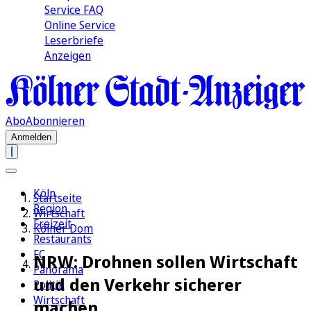
Service FAQ
Online Service
Leserbriefe
Anzeigen
Abo
Abonnieren
Anmelden
Köln
Startseite
Region
Wirtschaft
Freizeit
Kölner Dom
Restaurants
FC
NRW: Drohnen sollen Wirtschaft
Panorama
und den Verkehr sicherer
Politik
Wirtschaft
machen