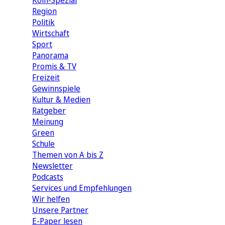
Köln-Spezial
Region
Politik
Wirtschaft
Sport
Panorama
Promis & TV
Freizeit
Gewinnspiele
Kultur & Medien
Ratgeber
Meinung
Green
Schule
Themen von A bis Z
Newsletter
Podcasts
Services und Empfehlungen
Wir helfen
Unsere Partner
E-Paper lesen