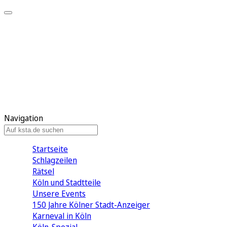
Mein KStA
Meine Artikel
Meine Region
Meine Newsletter
Mein KStA PLUS
Mein E-Paper
Navigation
Startseite
Schlagzeilen
Rätsel
Köln und Stadtteile
Unsere Events
150 Jahre Kölner Stadt-Anzeiger
Karneval in Köln