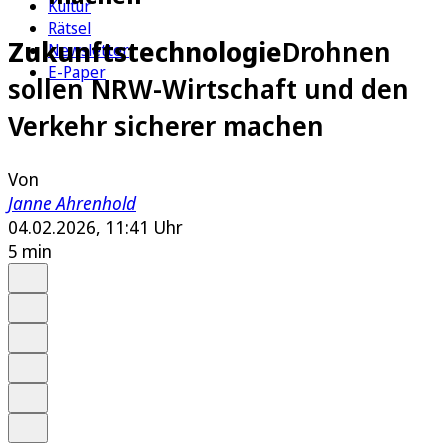
Kultur
Rätsel
Zukunftstechnologie
Drohnen
Newsletter
E-Paper
sollen NRW-Wirtschaft und den
Verkehr sicherer machen
Von
Janne Ahrenhold
04.02.2026, 11:41 Uhr
5 min
Auf Google bevorzugen
Anhören
Schrift
Merken
Drucken
Teilen