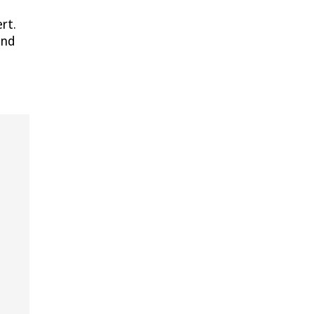
rt.
and
n