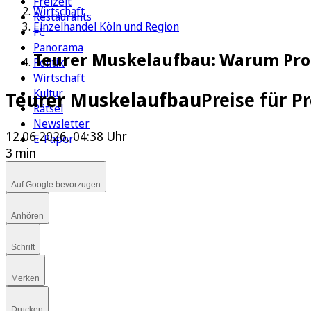
Freizeit
Wirtschaft
Restaurants
Einzelhandel Köln und Region
FC
Panorama
Teurer Muskelaufbau: Warum Prot
Politik
Wirtschaft
Kultur
Teurer Muskelaufbau
Preise für P
Rätsel
Newsletter
12.06.2026, 04:38 Uhr
E-Paper
3 min
Auf Google bevorzugen
Anhören
Schrift
Merken
Drucken