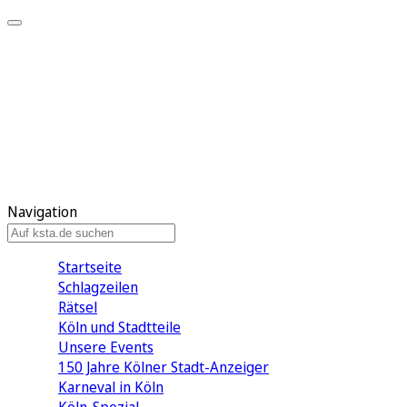
Mein KStA
Meine Artikel
Meine Region
Meine Newsletter
Mein KStA PLUS
Mein E-Paper
Navigation
Startseite
Schlagzeilen
Rätsel
Köln und Stadtteile
Unsere Events
150 Jahre Kölner Stadt-Anzeiger
Karneval in Köln