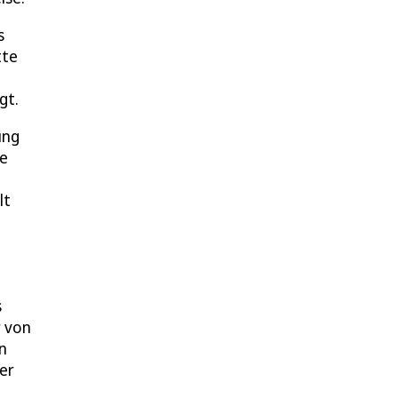
s
tte
gt.
ung
se
lt
s
r von
n
er