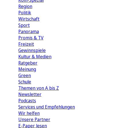
Köln-Spezial
Region
Politik
Wirtschaft
Sport
Panorama
Promis & TV
Freizeit
Gewinnspiele
Kultur & Medien
Ratgeber
Meinung
Green
Schule
Themen von A bis Z
Newsletter
Podcasts
Services und Empfehlungen
Wir helfen
Unsere Partner
E-Paper lesen