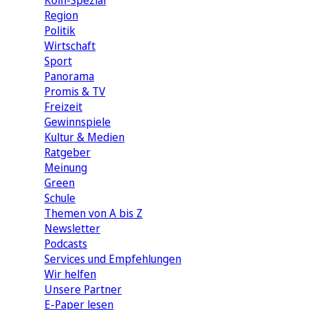
Köln-Spezial
Region
Politik
Wirtschaft
Sport
Panorama
Promis & TV
Freizeit
Gewinnspiele
Kultur & Medien
Ratgeber
Meinung
Green
Schule
Themen von A bis Z
Newsletter
Podcasts
Services und Empfehlungen
Wir helfen
Unsere Partner
E-Paper lesen