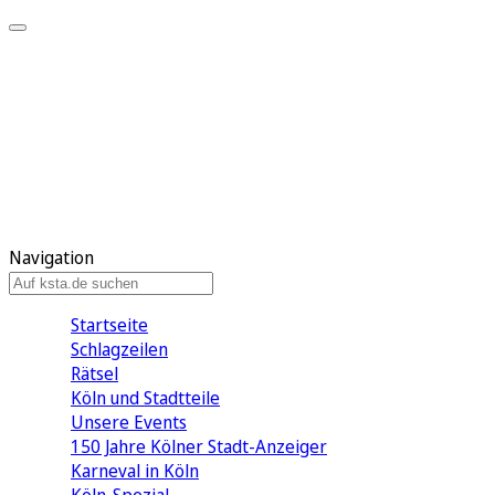
Mein KStA
Meine Artikel
Meine Region
Meine Newsletter
Mein KStA PLUS
Mein E-Paper
Navigation
Startseite
Schlagzeilen
Rätsel
Köln und Stadtteile
Unsere Events
150 Jahre Kölner Stadt-Anzeiger
Karneval in Köln