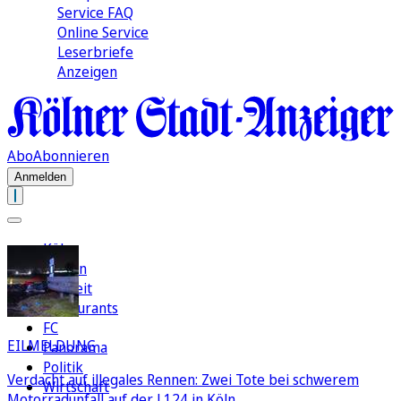
Service FAQ
Online Service
Leserbriefe
Anzeigen
Abo
Abonnieren
Anmelden
Köln
Region
Freizeit
Restaurants
FC
EILMELDUNG
Panorama
Politik
Verdacht auf illegales Rennen: Zwei Tote bei schwerem
Wirtschaft
Motorradunfall auf der L124 in Köln