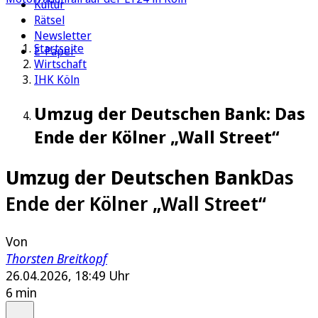
Kultur
Rätsel
Newsletter
Startseite
E-Paper
Wirtschaft
IHK Köln
Umzug der Deutschen Bank: Das
Ende der Kölner „Wall Street“
Umzug der Deutschen Bank
Das
Ende der Kölner „Wall Street“
Von
Thorsten Breitkopf
26.04.2026, 18:49 Uhr
6 min
Auf Google bevorzugen