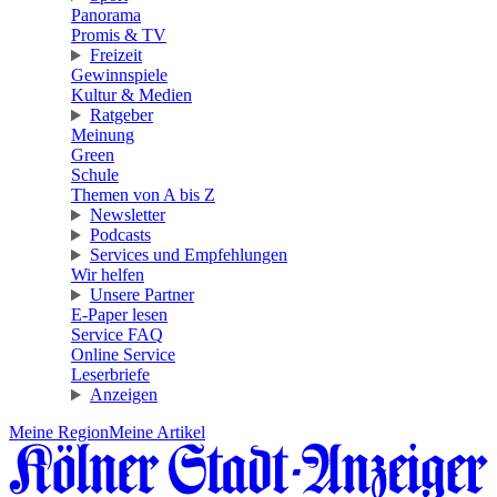
Panorama
Promis & TV
Freizeit
Gewinnspiele
Kultur & Medien
Ratgeber
Meinung
Green
Schule
Themen von A bis Z
Newsletter
Podcasts
Services und Empfehlungen
Wir helfen
Unsere Partner
E-Paper lesen
Service FAQ
Online Service
Leserbriefe
Anzeigen
Meine Region
Meine Artikel