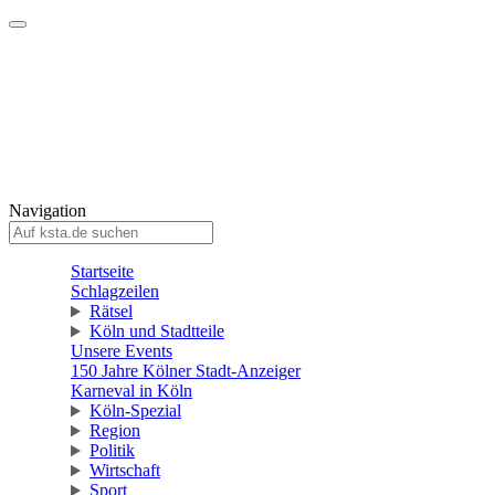
Mein KStA
Meine Artikel
Meine Region
Meine Newsletter
Mein KStA PLUS
Mein E-Paper
Navigation
Startseite
Schlagzeilen
Rätsel
Köln und Stadtteile
Unsere Events
150 Jahre Kölner Stadt-Anzeiger
Karneval in Köln
Köln-Spezial
Region
Politik
Wirtschaft
Sport