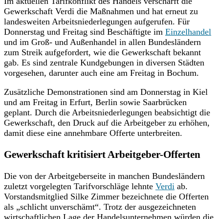
Im aktuellen Tarifkonflikt des Handels verschärft die
Gewerkschaft Verdi die Maßnahmen und hat erneut zu
landesweiten Arbeitsniederlegungen aufgerufen. Für
Donnerstag und Freitag sind Beschäftigte im
Einzelhandel
und im Groß- und Außenhandel in allen Bundesländern
zum Streik aufgefordert, wie die Gewerkschaft bekannt
gab. Es sind zentrale Kundgebungen in diversen Städten
vorgesehen, darunter auch eine am Freitag in Bochum.
Zusätzliche Demonstrationen sind am Donnerstag in Kiel
und am Freitag in Erfurt, Berlin sowie Saarbrücken
geplant. Durch die Arbeitsniederlegungen beabsichtigt die
Gewerkschaft, den Druck auf die Arbeitgeber zu erhöhen,
damit diese eine annehmbare Offerte unterbreiten.
Gewerkschaft kritisiert Arbeitgeber-Offerten
Die von der Arbeitgeberseite in manchen Bundesländern
zuletzt vorgelegten Tarifvorschläge lehnte
Verdi
ab.
Vorstandsmitglied Silke Zimmer bezeichnete die Offerten
als „schlicht unverschämt“. Trotz der ausgezeichneten
wirtschaftlichen Lage der Handelsunternehmen würden die