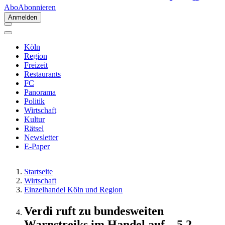
Abo
Abonnieren
Anmelden
Köln
Region
Freizeit
Restaurants
FC
Panorama
Politik
Wirtschaft
Kultur
Rätsel
Newsletter
E-Paper
Startseite
Wirtschaft
Einzelhandel Köln und Region
Verdi ruft zu bundesweiten
Warnstreiks im Handel auf – 5,2