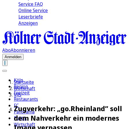
Service FAQ
Online Service
Leserbriefe
Anzeigen
Abo
Abonnieren
Anmelden
Köln
Startseite
Region
Wirtschaft
Freizeit
VRS
Restaurants
FC
Zugverkehr: „go.Rheinland” soll
Panorama
dem Nahverkehr ein modernes
Politik
Wirtschaft
Image verpassen