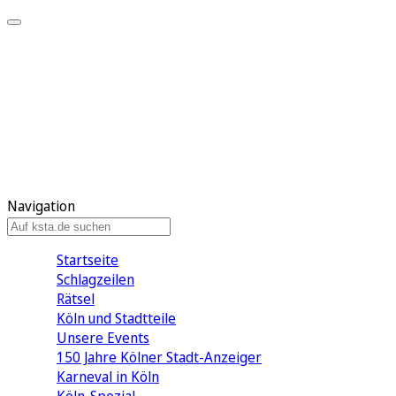
Mein KStA
Meine Artikel
Meine Region
Meine Newsletter
Mein KStA PLUS
Mein E-Paper
Navigation
Startseite
Schlagzeilen
Rätsel
Köln und Stadtteile
Unsere Events
150 Jahre Kölner Stadt-Anzeiger
Karneval in Köln