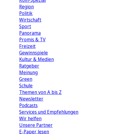
Köln-Spezial
Region
Politik
Wirtschaft
Sport
Panorama
Promis & TV
Freizeit
Gewinnspiele
Kultur & Medien
Ratgeber
Meinung
Green
Schule
Themen von A bis Z
Newsletter
Podcasts
Services und Empfehlungen
Wir helfen
Unsere Partner
E-Paper lesen