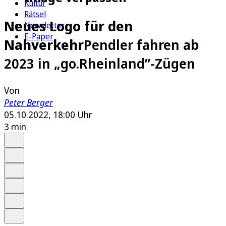
Kultur
Rätsel
Neues Logo für den
Newsletter
E-Paper
Nahverkehr
Pendler fahren ab
2023 in „go.Rheinland”-Zügen
Von
Peter Berger
05.10.2022, 18:00 Uhr
3 min
Auf Google bevorzugen
Anhören
Schrift
Merken
Drucken
Teilen