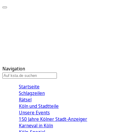
Mein KStA
Meine Artikel
Meine Region
Meine Newsletter
Mein KStA PLUS
Mein E-Paper
Navigation
Startseite
Schlagzeilen
Rätsel
Köln und Stadtteile
Unsere Events
150 Jahre Kölner Stadt-Anzeiger
Karneval in Köln