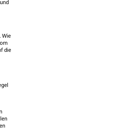
 und
. Wie
 vom
f die
egel
n
llen
ren