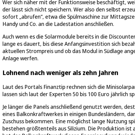
Wer sich näher mit der Funktionsweise beschäftigt, wei
der lässt sich nicht speichern. Wer also den selbst er
sofort „abrufen“, etwa die Spülmaschine zur Mittagsz
Handy und Co. an die Ladestation anschließen.
Auch wenn es die Solarmodule bereits in die Discounte
lange es dauert, bis diese Anfangsinvestition sich be
aktuellen Strompreis und ob das Modul in Südlage ang
Anlage werfen.
Lohnend nach weniger als zehn Jahren
Laut des Portals Finanztip rechnen sich die Minisolarpa
lassen sich laut der Experten 50 bis 100 Euro jährlich s
Je länger die Panels anschließend genutzt werden, des
eines Balkonkraftwerkes in einigen Bundesländern, d
Zuschuss bekommen. Eine möglichst lange Nutzung spiel
bestehen größtenteils aus Silizium. Die Produktion ist 