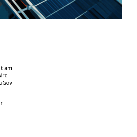
cht am
wird
ouGov
er