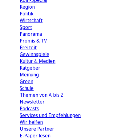
Köln-Spezial
Region
Politik
Wirtschaft
Sport
Panorama
Promis & TV
Freizeit
Gewinnspiele
Kultur & Medien
Ratgeber
Meinung
Green
Schule
Themen von A bis Z
Newsletter
Podcasts
Services und Empfehlungen
Wir helfen
Unsere Partner
E-Paper lesen