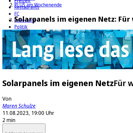
Freizeit
PLUS am Wochenende
Restaurants
FC
Solarpanels im eigenen Netz: Für
Panorama
Politik
Wirtschaft
Kultur
Rätsel
Newsletter
E-Paper
Solarpanels im eigenen Netz
Für 
Von
Maren Schulze
11.08.2023, 19:00 Uhr
2 min