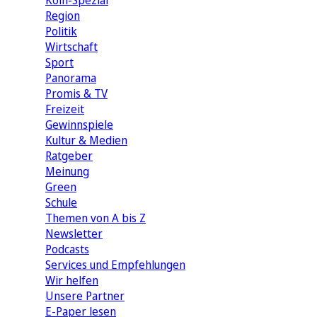
Köln-Spezial
Region
Politik
Wirtschaft
Sport
Panorama
Promis & TV
Freizeit
Gewinnspiele
Kultur & Medien
Ratgeber
Meinung
Green
Schule
Themen von A bis Z
Newsletter
Podcasts
Services und Empfehlungen
Wir helfen
Unsere Partner
E-Paper lesen