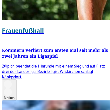
Frauenfußball
Kommern verliert zum ersten Mal seit mehr als
zwei Jahren ein Ligaspiel
Zülpich beendet die Hinrunde mit einem Sieg und auf Platz
drei der Landesliga. Bezirksligist Wißkirchen schlägt
Königsdorf.
Merken