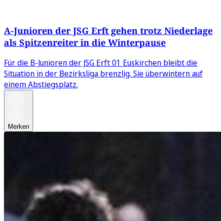
A-Junioren der JSG Erft gehen trotz Niederlage
als Spitzenreiter in die Winterpause
Für die B-Junioren der JSG Erft 01 Euskirchen bleibt die
Situation in der Bezirksliga brenzlig. Sie überwintern auf
einem Abstiegsplatz.
Merken