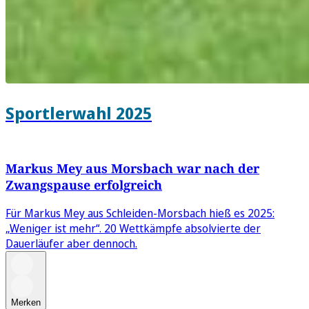
Sportlerwahl 2025
Markus Mey aus Morsbach war nach der
Zwangspause erfolgreich
Für Markus Mey aus Schleiden-Morsbach hieß es 2025:
„Weniger ist mehr“. 20 Wettkämpfe absolvierte der
Dauerläufer aber dennoch.
Merken