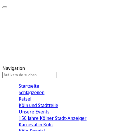
Mein KStA
Meine Artikel
Meine Region
Meine Newsletter
Mein KStA PLUS
Mein E-Paper
Navigation
Startseite
Schlagzeilen
Rätsel
Köln und Stadtteile
Unsere Events
150 Jahre Kölner Stadt-Anzeiger
Karneval in Köln