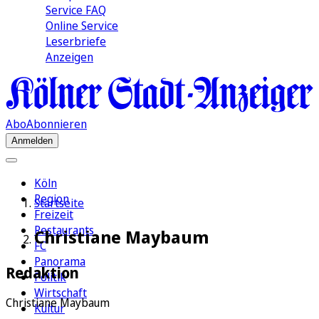
Service FAQ
Online Service
Leserbriefe
Anzeigen
Abo
Abonnieren
Anmelden
Köln
Region
Startseite
Freizeit
Restaurants
Christiane Maybaum
FC
Panorama
Redaktion
Politik
Wirtschaft
Christiane Maybaum
Kultur