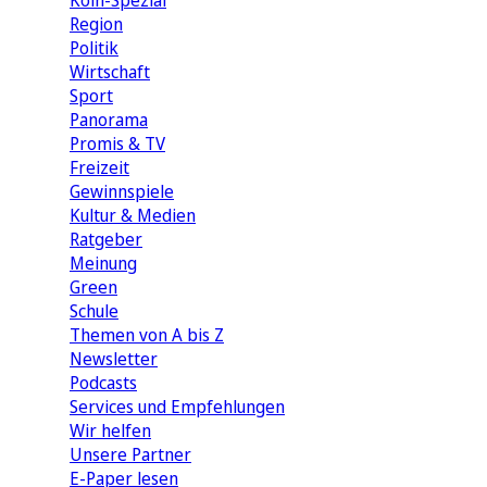
Köln-Spezial
Region
Politik
Wirtschaft
Sport
Panorama
Promis & TV
Freizeit
Gewinnspiele
Kultur & Medien
Ratgeber
Meinung
Green
Schule
Themen von A bis Z
Newsletter
Podcasts
Services und Empfehlungen
Wir helfen
Unsere Partner
E-Paper lesen