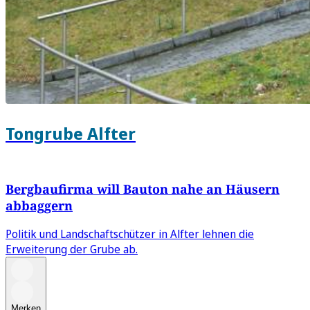
Tongrube Alfter
Bergbaufirma will Bauton nahe an Häusern
abbaggern
Politik und Landschaftschützer in Alfter lehnen die
Erweiterung der Grube ab.
Merken