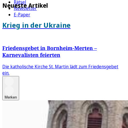
Rätsel
Neueste Artikel
Newsletter
E-Paper
Krieg in der Ukraine
Friedensgebet in Bornheim-Merten –
Karnevalisten feierten
Die katholische Kirche St. Martin lädt zum Friedensgebet
ein.
Merken