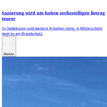
Sanierung wird um hohen sechsstelligen Betrag
teurer
In Oedekoven sind weitere Arbeiten nötig, in Witterschlick
liegt es am Brandschutz.
Merken