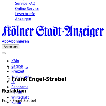
Service FAQ
Online Service
Leserbriefe
Anzeigen
Abo
Abonnieren
Anmelden
Köln
Region
Startseite
Freizeit
Restaurants
Frank Engel-Strebel
FC
Panorama
Redaktion
Politik
Wirtschaft
Frank Engel-Strebel
Kultur