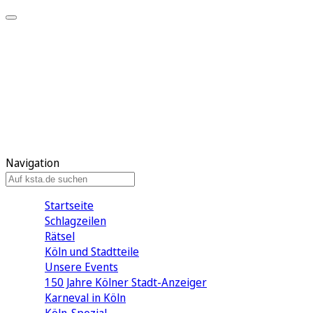
Mein KStA
Meine Artikel
Meine Region
Meine Newsletter
Mein KStA PLUS
Mein E-Paper
Navigation
Startseite
Schlagzeilen
Rätsel
Köln und Stadtteile
Unsere Events
150 Jahre Kölner Stadt-Anzeiger
Karneval in Köln