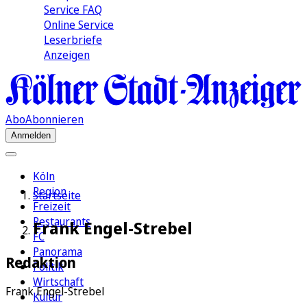
Service FAQ
Online Service
Leserbriefe
Anzeigen
Abo
Abonnieren
Anmelden
Köln
Region
Startseite
Freizeit
Restaurants
Frank Engel-Strebel
FC
Panorama
Redaktion
Politik
Wirtschaft
Frank Engel-Strebel
Kultur