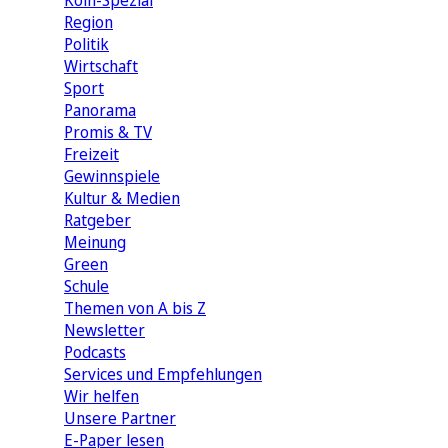
Köln-Spezial
Region
Politik
Wirtschaft
Sport
Panorama
Promis & TV
Freizeit
Gewinnspiele
Kultur & Medien
Ratgeber
Meinung
Green
Schule
Themen von A bis Z
Newsletter
Podcasts
Services und Empfehlungen
Wir helfen
Unsere Partner
E-Paper lesen