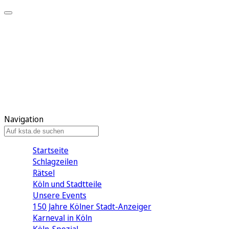
Mein KStA
Meine Artikel
Meine Region
Meine Newsletter
Mein KStA PLUS
Mein E-Paper
Navigation
Startseite
Schlagzeilen
Rätsel
Köln und Stadtteile
Unsere Events
150 Jahre Kölner Stadt-Anzeiger
Karneval in Köln