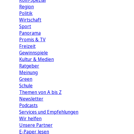
Köln-Spezial
Region
Politik
Wirtschaft
Sport
Panorama
Promis & TV
Freizeit
Gewinnspiele
Kultur & Medien
Ratgeber
Meinung
Green
Schule
Themen von A bis Z
Newsletter
Podcasts
Services und Empfehlungen
Wir helfen
Unsere Partner
E-Paper lesen