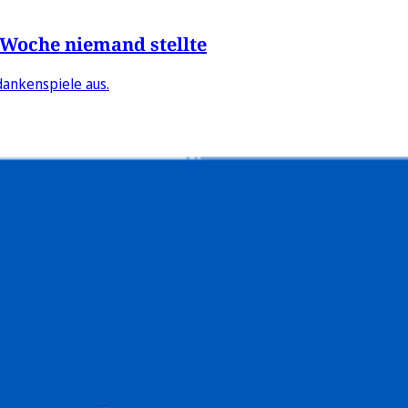
r Woche niemand stellte
dankenspiele aus.