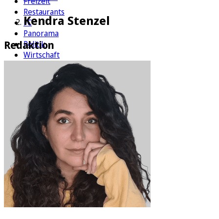
Freizeit
Restaurants
Kendra Stenzel
FC
Panorama
Redaktion
Politik
Wirtschaft
Kultur
Rätsel
Newsletter
E-Paper