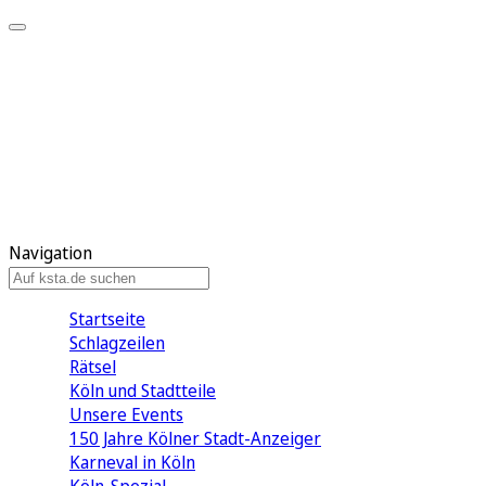
Mein KStA
Meine Artikel
Meine Region
Meine Newsletter
Mein KStA PLUS
Mein E-Paper
Navigation
Startseite
Schlagzeilen
Rätsel
Köln und Stadtteile
Unsere Events
150 Jahre Kölner Stadt-Anzeiger
Karneval in Köln