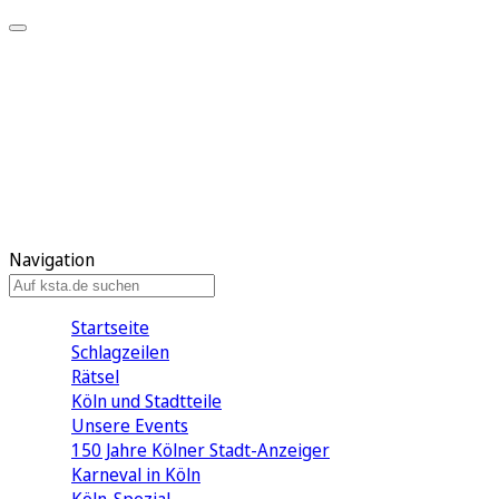
Mein KStA
Meine Artikel
Meine Region
Meine Newsletter
Mein KStA PLUS
Mein E-Paper
Navigation
Startseite
Schlagzeilen
Rätsel
Köln und Stadtteile
Unsere Events
150 Jahre Kölner Stadt-Anzeiger
Karneval in Köln