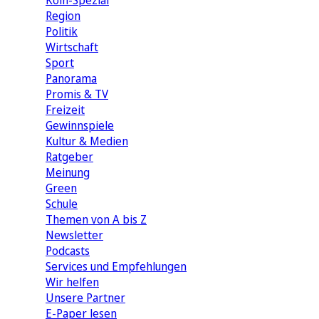
Köln-Spezial
Region
Politik
Wirtschaft
Sport
Panorama
Promis & TV
Freizeit
Gewinnspiele
Kultur & Medien
Ratgeber
Meinung
Green
Schule
Themen von A bis Z
Newsletter
Podcasts
Services und Empfehlungen
Wir helfen
Unsere Partner
E-Paper lesen