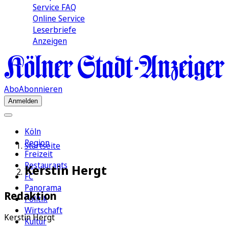
Service FAQ
Online Service
Leserbriefe
Anzeigen
Abo
Abonnieren
Anmelden
Köln
Region
Startseite
Freizeit
Restaurants
Kerstin Hergt
FC
Panorama
Redaktion
Politik
Wirtschaft
Kerstin Hergt
Kultur