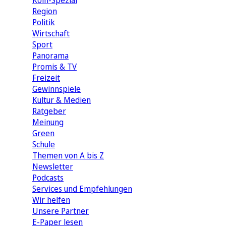
Köln-Spezial
Region
Politik
Wirtschaft
Sport
Panorama
Promis & TV
Freizeit
Gewinnspiele
Kultur & Medien
Ratgeber
Meinung
Green
Schule
Themen von A bis Z
Newsletter
Podcasts
Services und Empfehlungen
Wir helfen
Unsere Partner
E-Paper lesen