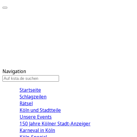
Mein KStA
Meine Artikel
Meine Region
Meine Newsletter
Mein KStA PLUS
Mein E-Paper
Navigation
Startseite
Schlagzeilen
Rätsel
Köln und Stadtteile
Unsere Events
150 Jahre Kölner Stadt-Anzeiger
Karneval in Köln