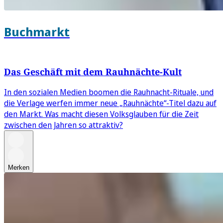
Buchmarkt
Das Geschäft mit dem Rauhnächte-Kult
In den sozialen Medien boomen die Rauhnacht-Rituale, und
die Verlage werfen immer neue „Rauhnächte“-Titel dazu auf
den Markt. Was macht diesen Volksglauben für die Zeit
zwischen den Jahren so attraktiv?
Merken