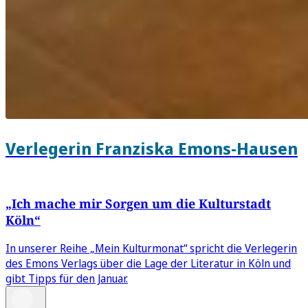
Verlegerin Franziska Emons-Hausen
„Ich mache mir Sorgen um die Kulturstadt
Köln“
In unserer Reihe „Mein Kulturmonat“ spricht die Verlegerin
des Emons Verlags über die Lage der Literatur in Köln und
gibt Tipps für den Januar.