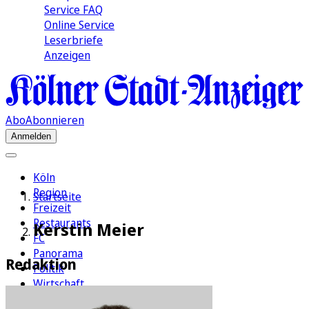
Service FAQ
Online Service
Leserbriefe
Anzeigen
Abo
Abonnieren
Anmelden
Köln
Region
Startseite
Freizeit
Restaurants
Kerstin Meier
FC
Panorama
Redaktion
Politik
Wirtschaft
Kultur