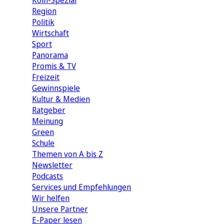
Köln-Spezial
Region
Politik
Wirtschaft
Sport
Panorama
Promis & TV
Freizeit
Gewinnspiele
Kultur & Medien
Ratgeber
Meinung
Green
Schule
Themen von A bis Z
Newsletter
Podcasts
Services und Empfehlungen
Wir helfen
Unsere Partner
E-Paper lesen