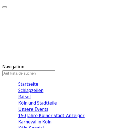
Mein KStA
Meine Artikel
Meine Region
Meine Newsletter
Mein KStA PLUS
Mein E-Paper
Navigation
Startseite
Schlagzeilen
Rätsel
Köln und Stadtteile
Unsere Events
150 Jahre Kölner Stadt-Anzeiger
Karneval in Köln