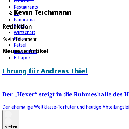
Freizeit
Restaurants
Kevin Teichmann
FC
Panorama
Redaktion
Politik
Wirtschaft
Kultur
Kevin Teichmann
Rätsel
Neueste Artikel
Newsletter
E-Paper
Ehrung für Andreas Thiel
Der „Hexer“ steigt in die Ruhmeshalle des 
Der ehemalige Weltklasse-Torhüter und heutige Abteilungsle
Merken