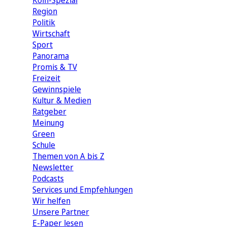
Köln-Spezial
Region
Politik
Wirtschaft
Sport
Panorama
Promis & TV
Freizeit
Gewinnspiele
Kultur & Medien
Ratgeber
Meinung
Green
Schule
Themen von A bis Z
Newsletter
Podcasts
Services und Empfehlungen
Wir helfen
Unsere Partner
E-Paper lesen