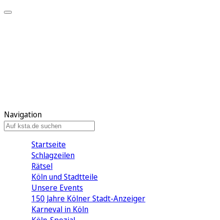
Mein KStA
Meine Artikel
Meine Region
Meine Newsletter
Mein KStA PLUS
Mein E-Paper
Navigation
Startseite
Schlagzeilen
Rätsel
Köln und Stadtteile
Unsere Events
150 Jahre Kölner Stadt-Anzeiger
Karneval in Köln