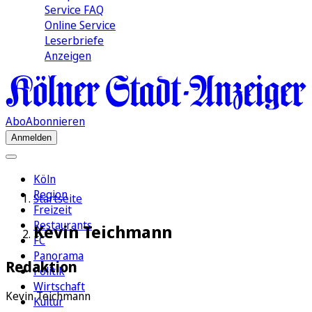
Service FAQ
Online Service
Leserbriefe
Anzeigen
Abo
Abonnieren
Anmelden
Köln
Region
Startseite
Freizeit
Restaurants
Kevin Teichmann
FC
Panorama
Redaktion
Politik
Wirtschaft
Kevin Teichmann
Kultur