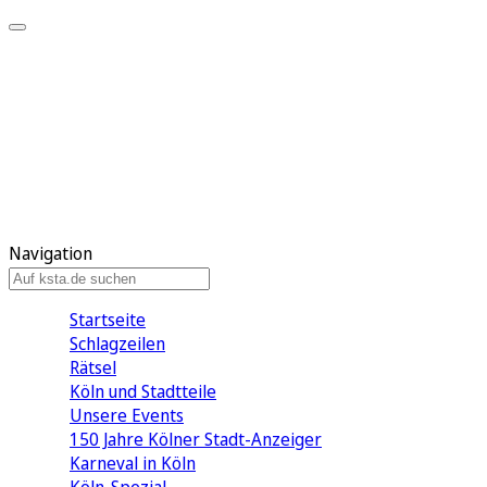
Mein KStA
Meine Artikel
Meine Region
Meine Newsletter
Mein KStA PLUS
Mein E-Paper
Navigation
Startseite
Schlagzeilen
Rätsel
Köln und Stadtteile
Unsere Events
150 Jahre Kölner Stadt-Anzeiger
Karneval in Köln