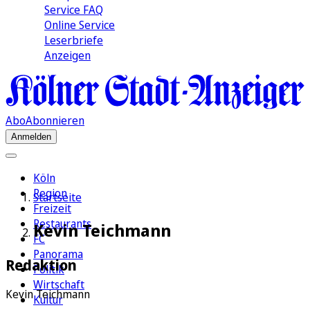
Service FAQ
Online Service
Leserbriefe
Anzeigen
Abo
Abonnieren
Anmelden
Köln
Region
Startseite
Freizeit
Restaurants
Kevin Teichmann
FC
Panorama
Redaktion
Politik
Wirtschaft
Kevin Teichmann
Kultur