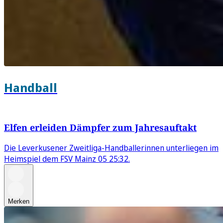
Handball
Elfen erleiden Dämpfer zum Jahresauftakt
Die Leverkusener Zweitliga-Handballerinnen unterliegen im
Heimspiel dem FSV Mainz 05 25:32.
Merken