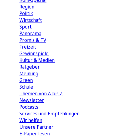
Köln-Spezial
Region
Politik
Wirtschaft
Sport
Panorama
Promis & TV
Freizeit
Gewinnspiele
Kultur & Medien
Ratgeber
Meinung
Green
Schule
Themen von A bis Z
Newsletter
Podcasts
Services und Empfehlungen
Wir helfen
Unsere Partner
E-Paper lesen