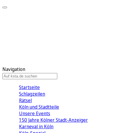
Mein KStA
Meine Artikel
Meine Region
Meine Newsletter
Mein KStA PLUS
Mein E-Paper
Navigation
Startseite
Schlagzeilen
Rätsel
Köln und Stadtteile
Unsere Events
150 Jahre Kölner Stadt-Anzeiger
Karneval in Köln