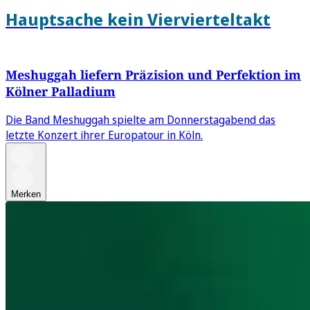
Hauptsache kein Viervierteltakt
Meshuggah liefern Präzision und Perfektion im
Kölner Palladium
Die Band Meshuggah spielte am Donnerstagabend das
letzte Konzert ihrer Europatour in Köln.
Merken