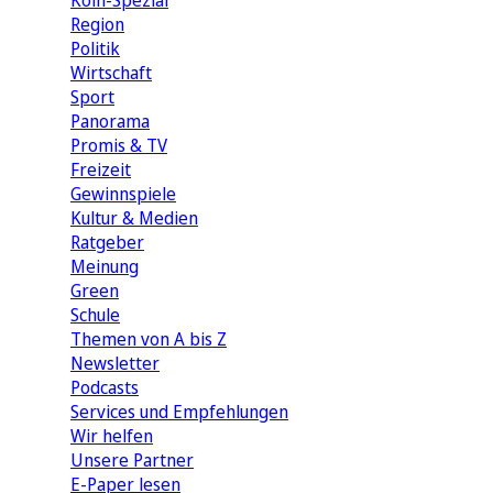
Köln-Spezial
Region
Politik
Wirtschaft
Sport
Panorama
Promis & TV
Freizeit
Gewinnspiele
Kultur & Medien
Ratgeber
Meinung
Green
Schule
Themen von A bis Z
Newsletter
Podcasts
Services und Empfehlungen
Wir helfen
Unsere Partner
E-Paper lesen