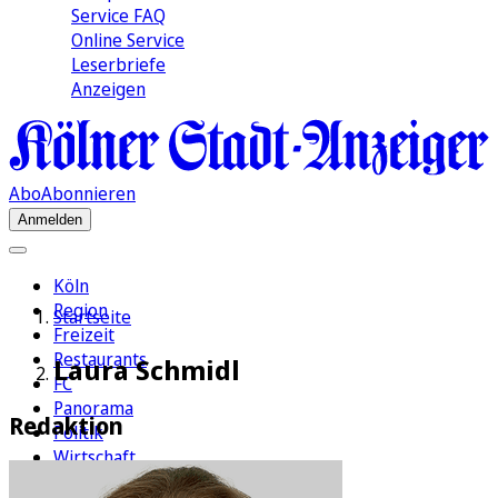
Service FAQ
Online Service
Leserbriefe
Anzeigen
Abo
Abonnieren
Anmelden
Köln
Region
Startseite
Freizeit
Restaurants
Laura Schmidl
FC
Panorama
Redaktion
Politik
Wirtschaft
Kultur