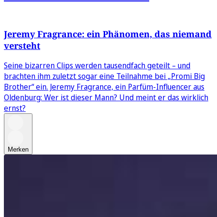
Jeremy Fragrance: ein Phänomen, das niemand
versteht
Seine bizarren Clips werden tausendfach geteilt – und
brachten ihm zuletzt sogar eine Teilnahme bei „Promi Big
Brother“ ein. Jeremy Fragrance, ein Parfüm-Influencer aus
Oldenburg: Wer ist dieser Mann? Und meint er das wirklich
ernst?
Merken