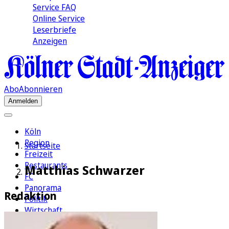
Service FAQ
Online Service
Leserbriefe
Anzeigen
Abo
Abonnieren
Anmelden
Köln
Region
Startseite
Freizeit
Restaurants
Matthias Schwarzer
FC
Panorama
Redaktion
Politik
Wirtschaft
Kultur