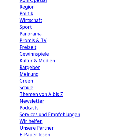
Köln-Spezial
Region
Politik
Wirtschaft
Sport
Panorama
Promis & TV
Freizeit
Gewinnspiele
Kultur & Medien
Ratgeber
Meinung
Green
Schule
Themen von A bis Z
Newsletter
Podcasts
Services und Empfehlungen
Wir helfen
Unsere Partner
E-Paper lesen