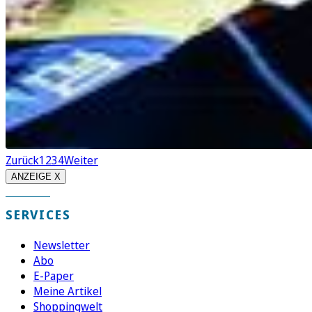
Zurück
1
2
3
4
Weiter
ANZEIGE X
SERVICES
Newsletter
Abo
E-Paper
Meine Artikel
Shoppingwelt