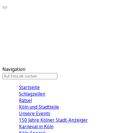
Mein KStA
Meine Artikel
Meine Region
Meine Newsletter
Mein KStA PLUS
Mein E-Paper
Navigation
Startseite
Schlagzeilen
Rätsel
Köln und Stadtteile
Unsere Events
150 Jahre Kölner Stadt-Anzeiger
Karneval in Köln