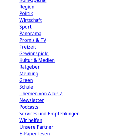
Köln-Spezial
Region
Politik
Wirtschaft
Sport
Panorama
Promis & TV
Freizeit
Gewinnspiele
Kultur & Medien
Ratgeber
Meinung
Green
Schule
Themen von A bis Z
Newsletter
Podcasts
Services und Empfehlungen
Wir helfen
Unsere Partner
E-Paper lesen