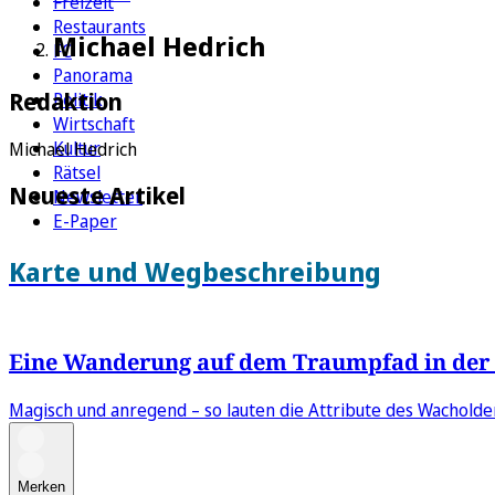
Freizeit
Restaurants
Michael Hedrich
FC
Panorama
Redaktion
Politik
Wirtschaft
Kultur
Michael Hedrich
Rätsel
Neueste Artikel
Newsletter
E-Paper
Karte und Wegbeschreibung
Eine Wanderung auf dem Traumpfad in der 
Magisch und anregend – so lauten die Attribute des Wacholder
Merken