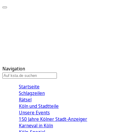
Mein KStA
Meine Artikel
Meine Region
Meine Newsletter
Mein KStA PLUS
Mein E-Paper
Navigation
Startseite
Schlagzeilen
Rätsel
Köln und Stadtteile
Unsere Events
150 Jahre Kölner Stadt-Anzeiger
Karneval in Köln