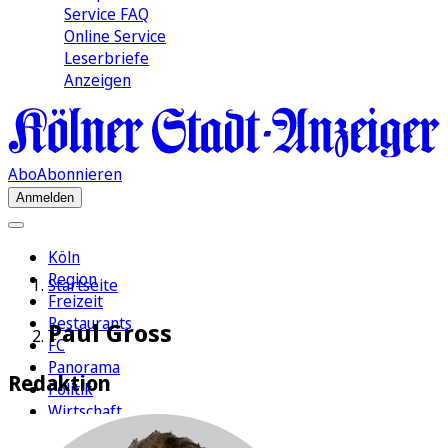
Service FAQ
Online Service
Leserbriefe
Anzeigen
Abo
Abonnieren
Anmelden
Köln
Region
Startseite
Freizeit
Restaurants
Paul Gross
FC
Panorama
Redaktion
Politik
Wirtschaft
Kultur