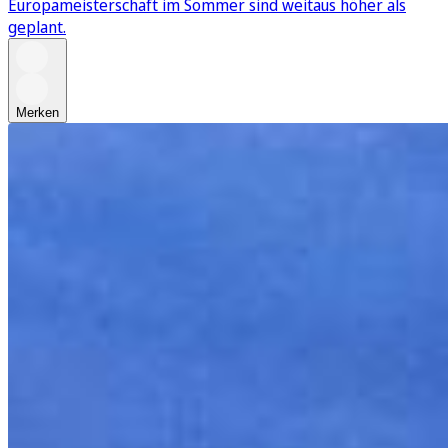
Europameisterschaft im Sommer sind weitaus höher als
geplant.
Merken