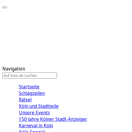
Mein KStA
Meine Artikel
Meine Region
Meine Newsletter
Mein KStA PLUS
Mein E-Paper
Navigation
Startseite
Schlagzeilen
Rätsel
Köln und Stadtteile
Unsere Events
150 Jahre Kölner Stadt-Anzeiger
Karneval in Köln