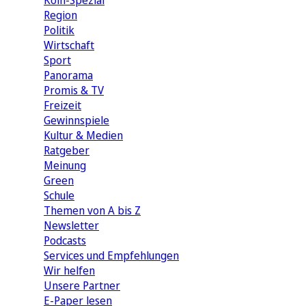
Köln-Spezial
Region
Politik
Wirtschaft
Sport
Panorama
Promis & TV
Freizeit
Gewinnspiele
Kultur & Medien
Ratgeber
Meinung
Green
Schule
Themen von A bis Z
Newsletter
Podcasts
Services und Empfehlungen
Wir helfen
Unsere Partner
E-Paper lesen