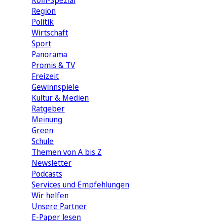
Köln-Spezial
Region
Politik
Wirtschaft
Sport
Panorama
Promis & TV
Freizeit
Gewinnspiele
Kultur & Medien
Ratgeber
Meinung
Green
Schule
Themen von A bis Z
Newsletter
Podcasts
Services und Empfehlungen
Wir helfen
Unsere Partner
E-Paper lesen