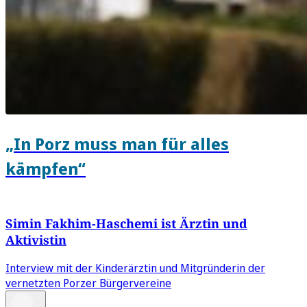
„In Porz muss man für alles
kämpfen“
Simin Fakhim-Haschemi ist Ärztin und
Aktivistin
Interview mit der Kinderärztin und Mitgründerin der
vernetzten Porzer Bürgervereine