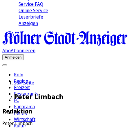
Service FAQ
Online Service
Leserbriefe
Anzeigen
Abo
Abonnieren
Anmelden
Köln
Region
Startseite
Freizeit
Restaurants
Peter Limbach
FC
Panorama
Redaktion
Politik
Wirtschaft
Peter Limbach
Kultur