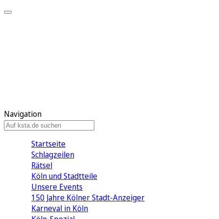
Mein KStA
Meine Artikel
Meine Region
Meine Newsletter
Mein KStA PLUS
Mein E-Paper
Navigation
Startseite
Schlagzeilen
Rätsel
Köln und Stadtteile
Unsere Events
150 Jahre Kölner Stadt-Anzeiger
Karneval in Köln