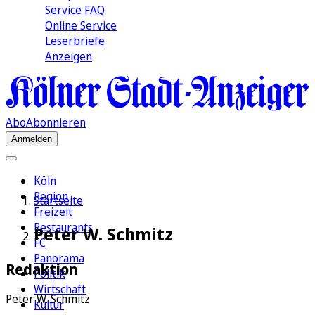
Service FAQ
Online Service
Leserbriefe
Anzeigen
Abo
Abonnieren
Anmelden
Köln
Region
Startseite
Freizeit
Restaurants
Peter W. Schmitz
FC
Panorama
Redaktion
Politik
Wirtschaft
Peter W. Schmitz
Kultur