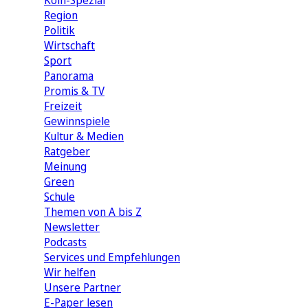
Köln-Spezial
Region
Politik
Wirtschaft
Sport
Panorama
Promis & TV
Freizeit
Gewinnspiele
Kultur & Medien
Ratgeber
Meinung
Green
Schule
Themen von A bis Z
Newsletter
Podcasts
Services und Empfehlungen
Wir helfen
Unsere Partner
E-Paper lesen