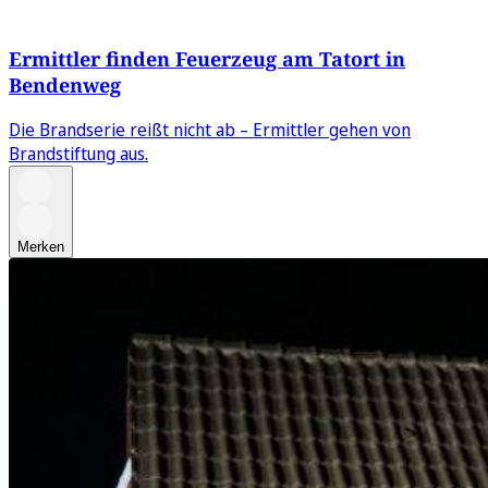
Ermittler finden Feuerzeug am Tatort in
Bendenweg
Die Brandserie reißt nicht ab – Ermittler gehen von
Brandstiftung aus.
Merken