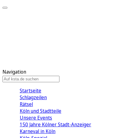
Mein KStA
Meine Artikel
Meine Region
Meine Newsletter
Mein KStA PLUS
Mein E-Paper
Navigation
Startseite
Schlagzeilen
Rätsel
Köln und Stadtteile
Unsere Events
150 Jahre Kölner Stadt-Anzeiger
Karneval in Köln