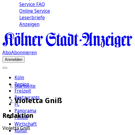
Service FAQ
Online Service
Leserbriefe
Anzeigen
Abo
Abonnieren
Anmelden
Köln
Region
Startseite
Freizeit
Restaurants
Violetta Gniß
FC
Panorama
Redaktion
Politik
Wirtschaft
Violetta Gniß
Kultur