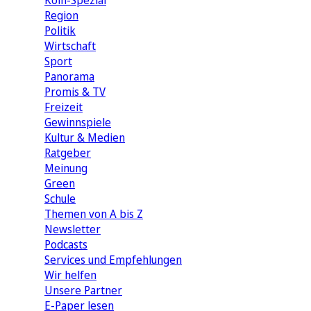
Köln-Spezial
Region
Politik
Wirtschaft
Sport
Panorama
Promis & TV
Freizeit
Gewinnspiele
Kultur & Medien
Ratgeber
Meinung
Green
Schule
Themen von A bis Z
Newsletter
Podcasts
Services und Empfehlungen
Wir helfen
Unsere Partner
E-Paper lesen