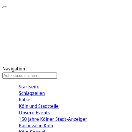
Mein KStA
Meine Artikel
Meine Region
Meine Newsletter
Mein KStA PLUS
Mein E-Paper
Navigation
Startseite
Schlagzeilen
Rätsel
Köln und Stadtteile
Unsere Events
150 Jahre Kölner Stadt-Anzeiger
Karneval in Köln