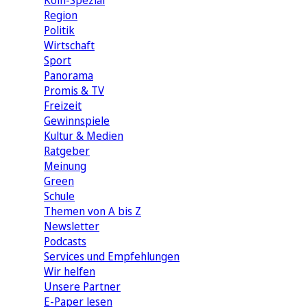
Köln-Spezial
Region
Politik
Wirtschaft
Sport
Panorama
Promis & TV
Freizeit
Gewinnspiele
Kultur & Medien
Ratgeber
Meinung
Green
Schule
Themen von A bis Z
Newsletter
Podcasts
Services und Empfehlungen
Wir helfen
Unsere Partner
E-Paper lesen