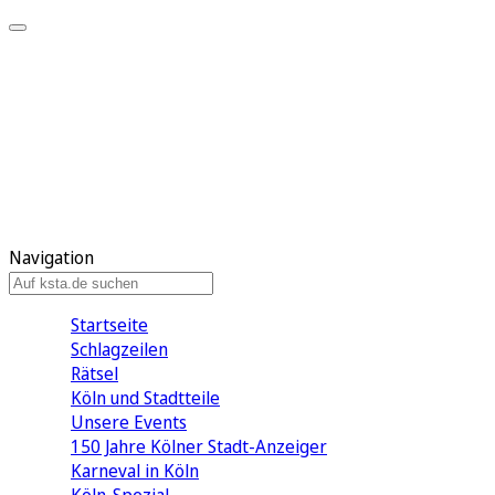
Mein KStA
Meine Artikel
Meine Region
Meine Newsletter
Mein KStA PLUS
Mein E-Paper
Navigation
Startseite
Schlagzeilen
Rätsel
Köln und Stadtteile
Unsere Events
150 Jahre Kölner Stadt-Anzeiger
Karneval in Köln