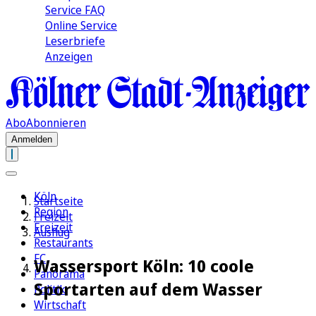
Service FAQ
Online Service
Leserbriefe
Anzeigen
Abo
Abonnieren
Anmelden
Köln
Startseite
Region
Freizeit
Freizeit
Ausflug
Restaurants
FC
Wassersport Köln: 10 coole
Panorama
Sportarten auf dem Wasser
Politik
Wirtschaft