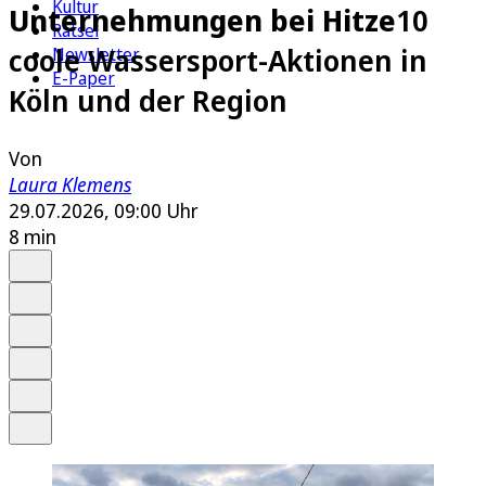
Kultur
Unternehmungen bei Hitze
10
Rätsel
coole Wassersport-Aktionen in
Newsletter
E-Paper
Köln und der Region
Von
Laura Klemens
29.07.2026, 09:00 Uhr
8 min
Auf Google bevorzugen
Anhören
Schrift
Merken
Drucken
Teilen