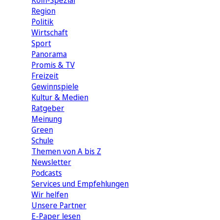
Köln-Spezial
Region
Politik
Wirtschaft
Sport
Panorama
Promis & TV
Freizeit
Gewinnspiele
Kultur & Medien
Ratgeber
Meinung
Green
Schule
Themen von A bis Z
Newsletter
Podcasts
Services und Empfehlungen
Wir helfen
Unsere Partner
E-Paper lesen