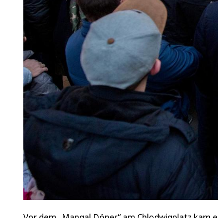
Vor dem „Mangal Döner“ am Chlodwigplatz kam es