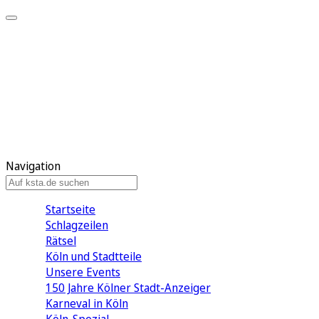
Mein KStA
Meine Artikel
Meine Region
Meine Newsletter
Mein KStA PLUS
Mein E-Paper
Navigation
Startseite
Schlagzeilen
Rätsel
Köln und Stadtteile
Unsere Events
150 Jahre Kölner Stadt-Anzeiger
Karneval in Köln