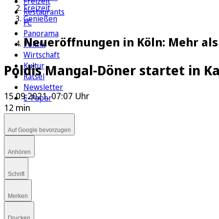
Freizeit
Freizeit
Restaurants
Genießen
FC
Panorama
Neueröffnungen in Köln: Mehr als
Politik
Wirtschaft
Kultur
Poldis Mangal-Döner startet in Ka
Rätsel
Newsletter
15.09.2021, 07:07 Uhr
E-Paper
12 min
Auf Google bevorzugen
Anhören
Schrift
Merken
Drucken