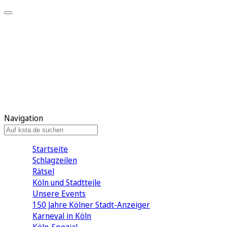
Mein KStA
Meine Artikel
Meine Region
Meine Newsletter
Mein KStA PLUS
Mein E-Paper
Navigation
Startseite
Schlagzeilen
Rätsel
Köln und Stadtteile
Unsere Events
150 Jahre Kölner Stadt-Anzeiger
Karneval in Köln