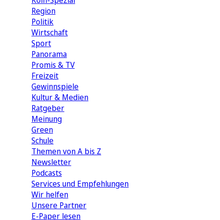
Köln-Spezial
Region
Politik
Wirtschaft
Sport
Panorama
Promis & TV
Freizeit
Gewinnspiele
Kultur & Medien
Ratgeber
Meinung
Green
Schule
Themen von A bis Z
Newsletter
Podcasts
Services und Empfehlungen
Wir helfen
Unsere Partner
E-Paper lesen