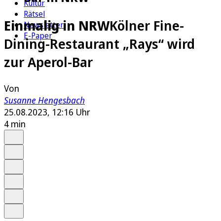
Kultur
Rätsel
Einmalig in NRW
Kölner Fine-
Newsletter
E-Paper
Dining-Restaurant „Rays“ wird
zur Aperol-Bar
Von
Susanne Hengesbach
25.08.2023, 12:16 Uhr
4 min
Auf Google bevorzugen
Anhören
Schrift
Merken
Drucken
Teilen