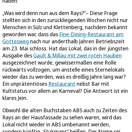
haben.
„Was wird denn nun aus dem Rays?“– Diese Frage
stellten sich in den zurückliegenden Wochen nicht nur
Menschen in Sülz und Klettenberg, nachdem bekannt
geworden war, dass das
Fine-Dining-Restaurant am
Gottesweg
nach nur anderthalb Jahren Betriebszeit
am 23. Mai schloss. Hat das Lokal, das in der jüngsten
Ausgabe des
Gault & Millau mit zwei roten Hauben
ausgezeichnet wurde, gewissermaßen eine Rolle
rückwärts vollzogen, um anstelle eines Sternelokals
wieder das zu werden, was es dreißig Jahre lang war?
Ein unprätentiöses
Restaurant
nebst Bar mit
Kultstatus vor allem an Karneval? Die Antwort ist ein
klares Jein.
Obwohl die alten Buchstaben ABS auch zu Zeiten des
Rays an der Hausfassade zu sehen waren, wird das
Lokal nicht wieder in ABS umbenannt werden,
sondern künftig „Stukmans“ heißen. Der Name sei