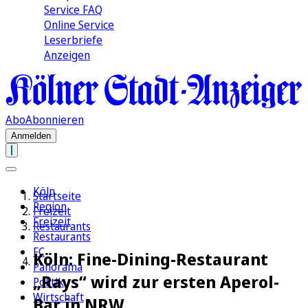
Service FAQ
Online Service
Leserbriefe
Anzeigen
Abo
Abonnieren
Anmelden
Köln
Startseite
Region
Freizeit
Freizeit
Restaurants
Restaurants
FC
Köln: Fine-Dining-Restaurant
Panorama
„Rays“ wird zur ersten Aperol-
Politik
Wirtschaft
Bar in NRW