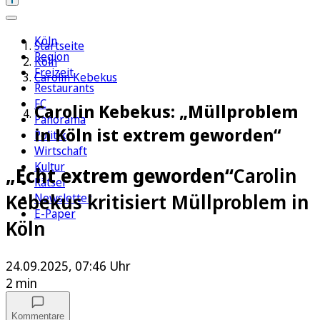
Köln
Startseite
Region
Köln
Freizeit
Carolin Kebekus
Restaurants
FC
Carolin Kebekus: „Müllproblem
Panorama
in Köln ist extrem geworden“
Politik
Wirtschaft
Kultur
„Echt extrem geworden“
Carolin
Rätsel
Kebekus kritisiert Müllproblem in
Newsletter
E-Paper
Köln
24.09.2025, 07:46 Uhr
2 min
Kommentare