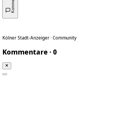
Kommentare
Kölner Stadt-Anzeiger · Community
Kommentare · 0
Mein KStA
Meine Artikel
Meine Region
Meine Newsletter
Mein KStA PLUS
Mein E-Paper