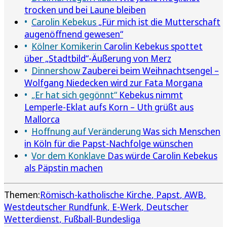
trocken und bei Laune bleiben
Carolin Kebekus
„Für mich ist die Mutterschaft
augenöffnend gewesen“
Kölner Komikerin
Carolin Kebekus spottet
über „Stadtbild“-Äußerung von Merz
Dinnershow
Zauberei beim Weihnachtsengel –
Wolfgang Niedecken wird zur Fata Morgana
„Er hat sich gegönnt“
Kebekus nimmt
Lemperle-Eklat aufs Korn – Uth grüßt aus
Mallorca
Hoffnung auf Veränderung
Was sich Menschen
in Köln für die Papst-Nachfolge wünschen
Vor dem Konklave
Das würde Carolin Kebekus
als Päpstin machen
Themen:
Römisch-katholische Kirche
Papst
AWB
Westdeutscher Rundfunk
E-Werk
Deutscher
Wetterdienst
Fußball-Bundesliga