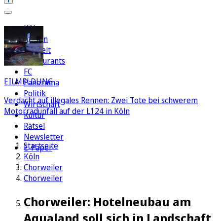
Köln
Region
Freizeit
Restaurants
FC
EILMELDUNG
Panorama
Politik
Verdacht auf illegales Rennen: Zwei Tote bei schwerem
Wirtschaft
Motorradunfall auf der L124 in Köln
Kultur
Rätsel
Newsletter
Startseite
E-Paper
Köln
Chorweiler
Chorweiler
Chorweiler: Hotelneubau am
Aqualand soll sich in Landschaft