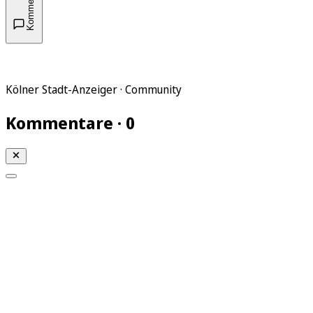
Kommentare
Kölner Stadt-Anzeiger · Community
Kommentare · 0
Mein KStA
Meine Artikel
Meine Region
Meine Newsletter
Mein KStA PLUS
Mein E-Paper