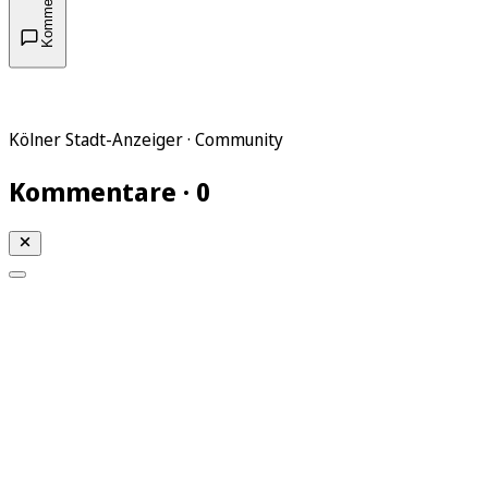
Kommentare
Kölner Stadt-Anzeiger · Community
Kommentare · 0
Mein KStA
Meine Artikel
Meine Region
Meine Newsletter
Mein KStA PLUS
Mein E-Paper