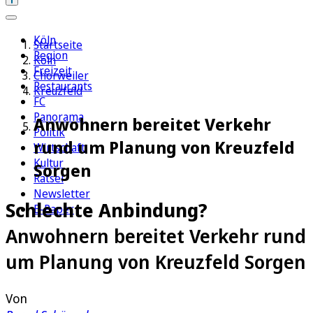
Köln
Startseite
Region
Köln
Freizeit
Chorweiler
Restaurants
Kreuzfeld
FC
Panorama
Anwohnern bereitet Verkehr
Politik
rund um Planung von Kreuzfeld
Wirtschaft
Kultur
Sorgen
Rätsel
Newsletter
Schlechte Anbindung?
E-Paper
Anwohnern bereitet Verkehr rund
um Planung von Kreuzfeld Sorgen
Von