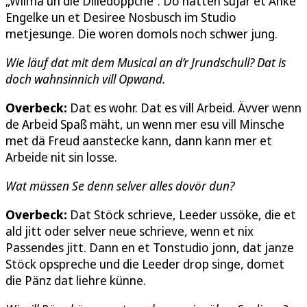
„Wilma un die Dilledöppche“. Do hatten sujar et Anke
Engelke un et Desiree Nosbusch im Studio
metjesunge. Die woren domols noch schwer jung.
Wie läuf dat mit dem Musical an d’r Jrundschull? Dat is
doch wahnsinnich vill Opwand.
Overbeck:
Dat es wohr. Dat es vill Arbeid. Ävver wenn
de Arbeid Spaß mäht, un wenn mer esu vill Minsche
met dä Freud aanstecke kann, dann kann mer et
Arbeide nit sin losse.
Wat müssen Se denn selver alles dovör dun?
Overbeck:
Dat Stöck schrieve, Leeder ussöke, die et
ald jitt oder selver neue schrieve, wenn et nix
Passendes jitt. Dann en et Tonstudio jonn, dat janze
Stöck opspreche und die Leeder drop singe, domet
die Pänz dat liehre künne.