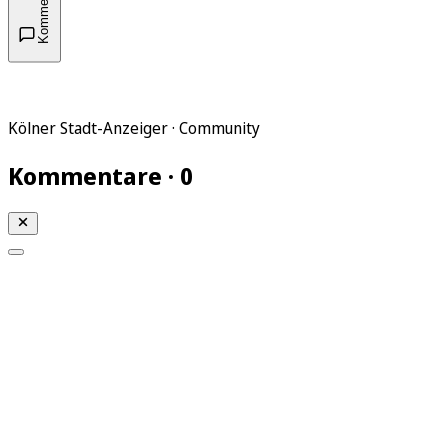
Kommentare
Kölner Stadt-Anzeiger · Community
Kommentare · 0
Mein KStA
Meine Artikel
Meine Region
Meine Newsletter
Mein KStA PLUS
Mein E-Paper