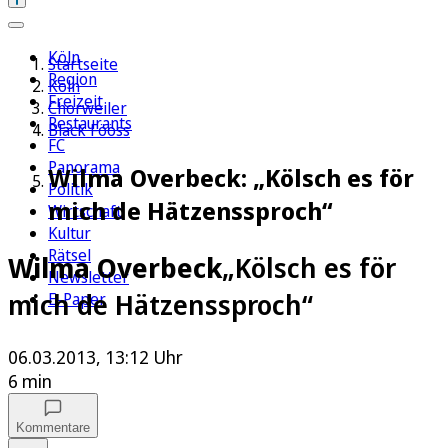
Köln
Startseite
Region
Köln
Freizeit
Chorweiler
Restaurants
Bläck Fööss
FC
Panorama
Wilma Overbeck: „Kölsch es för
Politik
mich de Hätzenssproch“
Wirtschaft
Kultur
Rätsel
Wilma Overbeck
„Kölsch es för
Newsletter
mich de Hätzenssproch“
E-Paper
06.03.2013, 13:12 Uhr
6 min
Kommentare
Auf Google bevorzugen