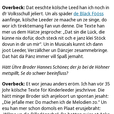
Overbeck:
Dat eeschte kölsche Leed han ich noch in
d’r Volksschull jeliert. Un als späder
de Bläck Fööss
aanfinge, kölsche Leeder ze maache un ze singe, do
wor ich tirektemang Fan vun denne. Die Texte han
mer us dem Hätze jesproche: „Dat sin die Lück, die
künne nix dofür, doch steck nit och e janz klei Stöck
dovun in dir un mir“. Un in Musicals kunnt ich dann
joot Leeder, Verzällcher un Dänzjer zesammebringe.
Dat hät dä Pänz immer vill Spaß jemaht.
Hätt Ühre Broder Hannes Schöner, der jo bei de Höhner
metspillt, Se do schwer beeinfluss?
Overbeck:
Et wor jenau anders eröm. Ich han vör 35
Johr kölsche Texte för Kinderleeder jeschrivve. Die
hätt minge Broder sich anjeloort un spontan jesaht:
„Die jefalle mer. Do machen ich de Melodien zo.“ Un
esu han mer schon domols en Plaat erusjebraht: