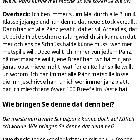
Wievill Pänz künne met mache un wie söken Se die us?
Overbeck:
Ich ben immer su im Mai durch alle 3. un 4.
Klasse jejange und han denne dat neue Stöck verzallt.
Dann han ich alle Pänz jesaht, dat et vill Arbeid es, dat
et bei de Probe schon ens langwielich sin kann, un dat
mer och ens de Schnüss halde künne muss, wen mer
metspille will. Dozo wullt ich immer vun jedem Panz,
dä metmaache wullt, ene Breef han, wo hä mir janz
jenau opschrieve moht, wat för en Roll er spille wullt
un woröm. Ich han immer alle Pänz metspille losse,
die mir jeschrivve han, un ich wor immer janz platt,
dat ich mieschtens övver 100 Breefe im Kaste hat.
Wie bringen Se denne dat denn bei?
Die mieste vun denne Schullpänz künne doch kei Kölsch
schwaade. Wie bringen Se denne dat denn bei?
Overbeck:
Jeder Schöler kritt vun mir en CD, fröher