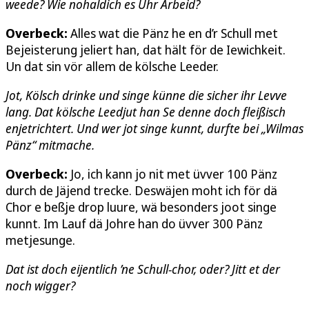
weede? Wie nohaldich es Ühr Arbeid?
Overbeck:
Alles wat die Pänz he en d’r Schull met
Bejeisterung jeliert han, dat hält för de Iewichkeit.
Un dat sin vör allem de kölsche Leeder.
Jot, Kölsch drinke und singe künne die sicher ihr Levve
lang. Dat kölsche Leedjut han Se denne doch fleißisch
enjetrichtert. Und wer jot singe kunnt, durfte bei „Wilmas
Pänz“ mitmache.
Overbeck:
Jo, ich kann jo nit met üvver 100 Pänz
durch de Jäjend trecke. Deswäjen moht ich för dä
Chor e beßje drop luure, wä besonders joot singe
kunnt. Im Lauf dä Johre han do üvver 300 Pänz
metjesunge.
Dat ist doch eijentlich ’ne Schull-chor, oder? Jitt et der
noch wigger?