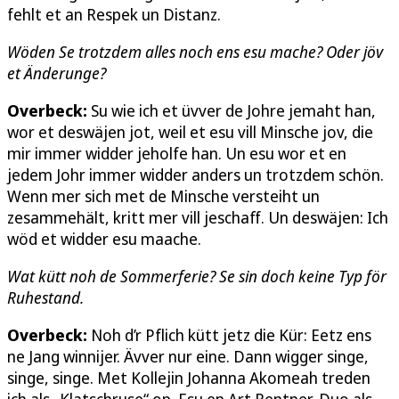
fehlt et an Respek un Distanz.
Wöden Se trotzdem alles noch ens esu mache? Oder jöv
et Änderunge?
Overbeck:
Su wie ich et üvver de Johre jemaht han,
wor et deswäjen jot, weil et esu vill Minsche jov, die
mir immer widder jeholfe han. Un esu wor et en
jedem Johr immer widder anders un trotzdem schön.
Wenn mer sich met de Minsche versteiht un
zesammehält, kritt mer vill jeschaff. Un deswäjen: Ich
wöd et widder esu maache.
Wat kütt noh de Sommerferie? Se sin doch keine Typ för
Ruhestand.
Overbeck:
Noh d’r Pflich kütt jetz die Kür: Eetz ens
ne Jang winnijer. Ävver nur eine. Dann wigger singe,
singe, singe. Met Kollejin Johanna Akomeah treden
ich als „Klatschruse“ op. Esu en Art Rentner-Duo als