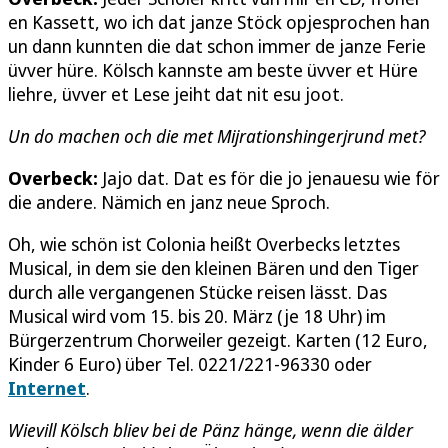
en Kassett, wo ich dat janze Stöck opjesprochen han
un dann kunnten die dat schon immer de janze Ferie
üvver hüre. Kölsch kannste am beste üvver et Hüre
liehre, üvver et Lese jeiht dat nit esu joot.
Un do machen och die met Mijrationshingerjrund met?
Overbeck:
Jajo dat. Dat es för die jo jenauesu wie för
die andere. Nämich en janz neue Sproch.
Oh, wie schön ist Colonia heißt Overbecks letztes
Musical, in dem sie den kleinen Bären und den Tiger
durch alle vergangenen Stücke reisen lässt. Das
Musical wird vom 15. bis 20. März (je 18 Uhr) im
Bürgerzentrum Chorweiler gezeigt. Karten (12 Euro,
Kinder 6 Euro) über Tel. 0221/221-96330 oder
Internet
.
Wievill Kölsch bliev bei de Pänz hänge, wenn die älder