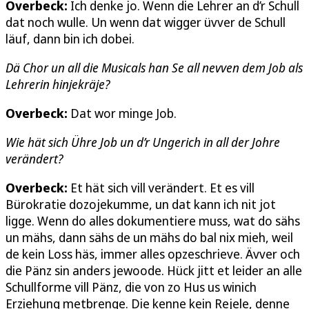
Overbeck:
Ich denke jo. Wenn die Lehrer an d’r Schull
dat noch wulle. Un wenn dat wigger üvver de Schull
läuf, dann bin ich dobei.
Dä Chor un all die Musicals han Se all nevven dem Job als
Lehrerin hinjekräje?
Overbeck:
Dat wor minge Job.
Wie hät sich Ühre Job un d’r Ungerich in all der Johre
verändert?
Overbeck:
Et hät sich vill verändert. Et es vill
Bürokratie dozojekumme, un dat kann ich nit jot
ligge. Wenn do alles dokumentiere muss, wat do sähs
un mähs, dann sähs de un mähs do bal nix mieh, weil
de kein Loss häs, immer alles opzeschrieve. Ävver och
die Pänz sin anders jewoode. Hück jitt et leider an alle
Schullforme vill Pänz, die von zo Hus us winich
Erziehung metbrenge. Die kenne kein Rejele, denne