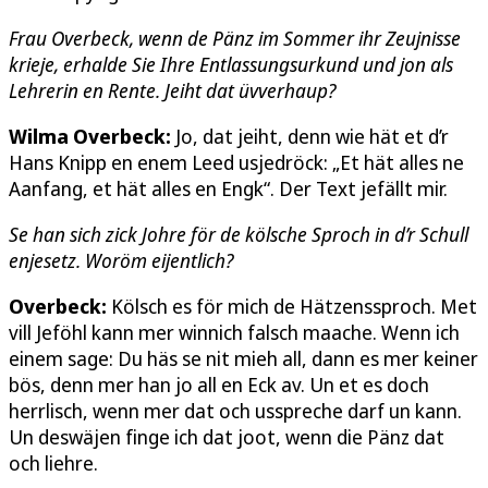
Frau Overbeck, wenn de Pänz im Sommer ihr Zeujnisse
krieje, erhalde Sie Ihre Entlassungsurkund und jon als
Lehrerin en Rente. Jeiht dat üvverhaup?
Wilma Overbeck:
Jo, dat jeiht, denn wie hät et d’r
Hans Knipp en enem Leed usjedröck: „Et hät alles ne
Aanfang, et hät alles en Engk“. Der Text jefällt mir.
Se han sich zick Johre för de kölsche Sproch in d’r Schull
enjesetz. Woröm eijentlich?
Overbeck:
Kölsch es för mich de Hätzenssproch. Met
vill Jeföhl kann mer winnich falsch maache. Wenn ich
einem sage: Du häs se nit mieh all, dann es mer keiner
bös, denn mer han jo all en Eck av. Un et es doch
herrlisch, wenn mer dat och usspreche darf un kann.
Un deswäjen finge ich dat joot, wenn die Pänz dat
och liehre.