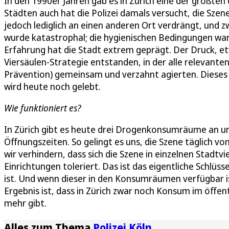
In den 1990er Jahren gab es in Zürich eine der größte
Städten auch hat die Polizei damals versucht, die Sze
jedoch lediglich an einen anderen Ort verdrängt, und z
wurde katastrophal; die hygienischen Bedingungen ware
Erfahrung hat die Stadt extrem geprägt. Der Druck, et
Viersäulen-Strategie entstanden, in der alle relevant
Prävention) gemeinsam und verzahnt agierten. Dieses 
wird heute noch gelebt.
Wie funktioniert es?
In Zürich gibt es heute drei Drogenkonsumräume an un
Öffnungszeiten. So gelingt es uns, die Szene täglich 
wir verhindern, dass sich die Szene in einzelnen Stadtvi
Einrichtungen toleriert. Das ist das eigentliche Schlüs
ist. Und wenn dieser in den Konsumräumen verfügbar ist
Ergebnis ist, dass in Zürich zwar noch Konsum im öff
mehr gibt.
Alles zum Thema
Polizei Köln