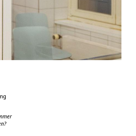
ung
immer
en?