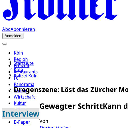
Abo
Abonnieren
Anmelden
Köln
Region
Startseite
Freizeit
Köln
Restaurants
Polizei Köln
FC
Panorama
Drogenszene: Löst das Zürcher Mo
Politik
Wirtschaft
Kultur
Gewagter Schritt
Kann d
Rätsel
Interview
Newsletter
Von
E-Paper
Florian Holler