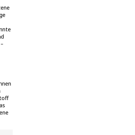
zene
age
annte
nd
 –
önnen
n
toff
as
zene