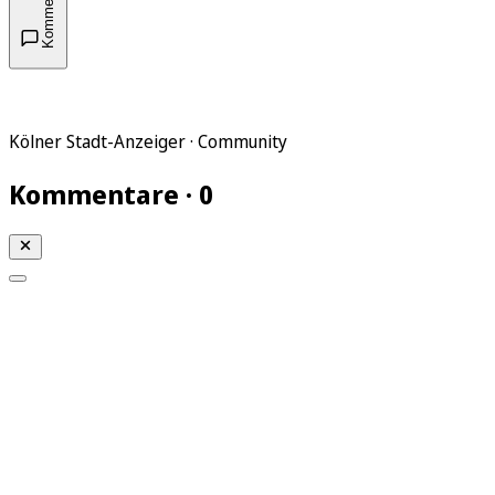
Kommentare
Kölner Stadt-Anzeiger · Community
Kommentare · 0
Mein KStA
Meine Artikel
Meine Region
Meine Newsletter
Mein KStA PLUS
Mein E-Paper