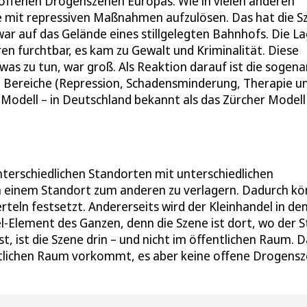
n offenen Drogenszenen Europas. Wie in vielen anderen
ne mit repressiven Maßnahmen aufzulösen. Das hat die S
war auf das Gelände eines stillgelegten Bahnhofs. Die L
n furchtbar, es kam zu Gewalt und Kriminalität. Diese
was zu tun, war groß. Als Reaktion darauf ist die sogen
en Bereiche (Repression, Schadensminderung, Therapie u
Modell – in Deutschland bekannt als das Zürcher Modell
terschiedlichen Standorten mit unterschiedlichen
von einem Standort zum anderen zu verlagern. Dadurch k
erteln festsetzt. Andererseits wird der Kleinhandel in de
sel-Element des Ganzen, denn die Szene ist dort, wo der S
, ist die Szene drin – und nicht im öffentlichen Raum. D
entlichen Raum vorkommt, es aber keine offene Drogens