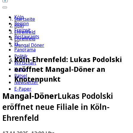
Köln
Startseite
Region
Köln
Freizeit
Ehrenfeld
Restaurants
Ehrenfeld
FC
Mangal Döner
Panorama
Politik
Köln-Ehrenfeld: Lukas Podolski
Wirtschaft
eröffnet Mangal-Döner an
Kultur
Rätsel
Knotenpunkt
Newsletter
E-Paper
Mangal-Döner
Lukas Podolski
eröffnet neue Filiale in Köln-
Ehrenfeld