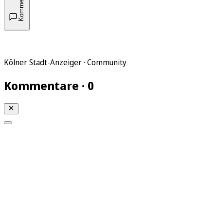
Kommentare
Kölner Stadt-Anzeiger · Community
Kommentare · 0
Mein KStA
Meine Artikel
Meine Region
Meine Newsletter
Mein KStA PLUS
Mein E-Paper