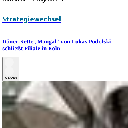
Strategiewechsel
Döner-Kette „Mangal“ von Lukas Podolski
schließt Filiale in Köln
Merken